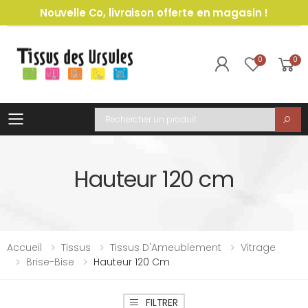
Nouvelle Co, livraison offerte en magasin !
0
0
Toggle mobile menu
Recherche
Hauteur 120 cm
Accueil
Tissus
Tissus D'Ameublement
Vitrage
Brise-Bise
Hauteur 120 Cm
FILTRER