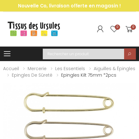
Nouvelle Co, livraison offerte en magasin !
0
0
Toggle mobile menu
Recherche
Accueil
Mercerie
Les Essentiels
Aiguilles & Épingles
Epingles De Sûreté
Epingles Kilt 75mm *2pcs