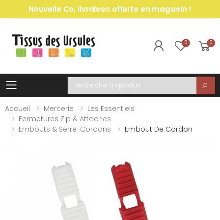
Nouvelle Co, livraison offerte en magasin !
0
0
Toggle mobile menu
Recherche
Accueil
Mercerie
Les Essentiels
Fermetures Zip & Attaches
Embouts & Serre-Cordons
Embout De Cordon