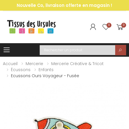
Nouvelle Co, livraison offerte en magasin !
0
0
Toggle mobile menu
Recherche
Accueil
Mercerie
Mercerie Créative & Tricot
Écussons
Enfants
Ecussons Ours Voyageur - Fusée