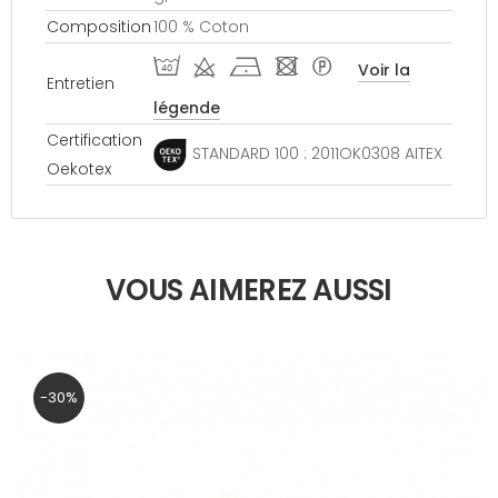
Composition
100 % Coton
I d h - *
Voir la
Entretien
légende
Certification
STANDARD 100 : 2011OK0308 AITEX
Oekotex
VOUS AIMEREZ AUSSI
-30%