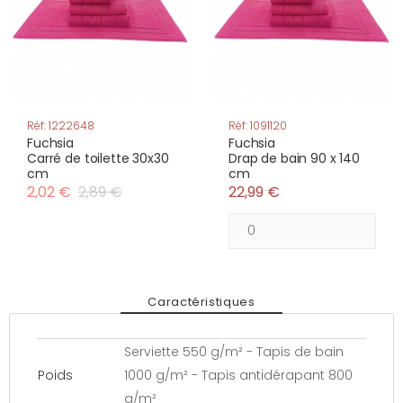
Réf: 1222648
Réf: 1091120
Fuchsia
Fuchsia
Carré de toilette 30x30
Drap de bain 90 x 140
cm
cm
2,02 €
2,89 €
22,99 €
Caractéristiques
Serviette 550 g/m² - Tapis de bain
Poids
1000 g/m² - Tapis antidérapant 800
g/m²