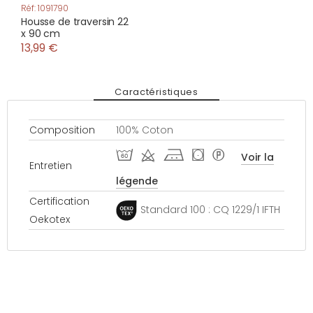
Réf: 1091790
Housse de traversin 22
x 90 cm
13,99 €
Caractéristiques
Composition
100% Coton
S d j ( *
Voir la
Entretien
légende
Certification
Standard 100 : CQ 1229/1 IFTH
Oekotex