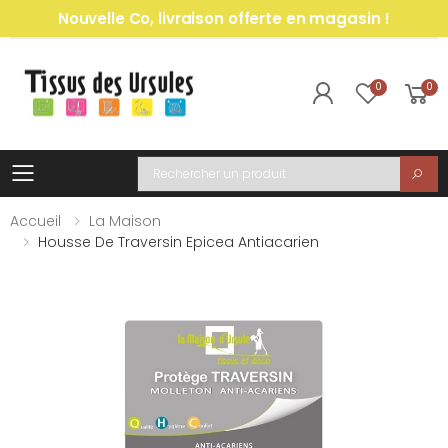
Nouvelle Co, livraison offerte en magasin !
0
0
Toggle mobile menu
Recherche
Accueil
La Maison
Housse De Traversin Epicea Antiacarien