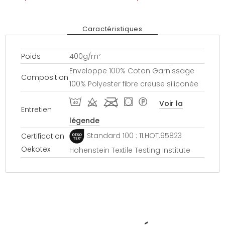
Caractéristiques
Poids
400g/m²
Enveloppe 100% Coton Garnissage
Composition
100% Polyester fibre creuse siliconée
I d l ( *
Voir la
Entretien
légende
Standard 100 : 11.HOT.95823
Certification
Oekotex
Hohenstein Textile Testing Institute