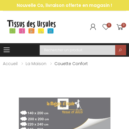
Nouvelle Co, livraison offerte en magasin !
0
0
Toggle mobile menu
Recherche
Accueil
La Maison
Couette Confort