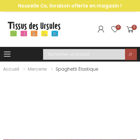
Nouvelle Co, livraison offerte en magasin !
0
0
Toggle mobile menu
Recherche
Accueil
Mercerie
Spaghetti Élastique