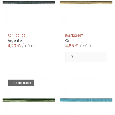
Réf: 1122496
Réf: 1122497
Argente
Or
4,20 €
4,65 €
/mètre
/mètre
Plus de stock