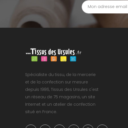
Spécialiste du tissu, de la mercerie
et de la confection sur mesure
depuis 1986, Tissus des Ursules c'est
un réseau de 75 magasins, un site
Internet et un atelier de confection
situé en France.