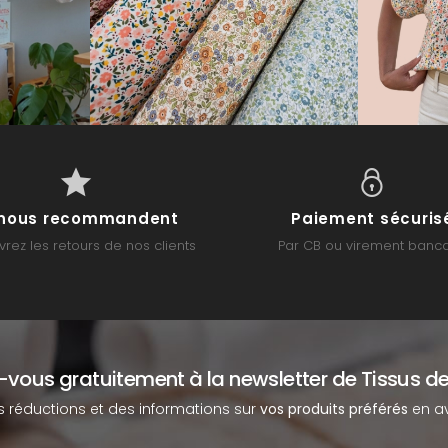
s nous recommandent
Paiement sécuris
rez les retours de nos clients
Par CB ou virement banca
z-vous gratuitement à la newsletter de Tissus de
s réductions et des informations sur
vos produits préférés
en av