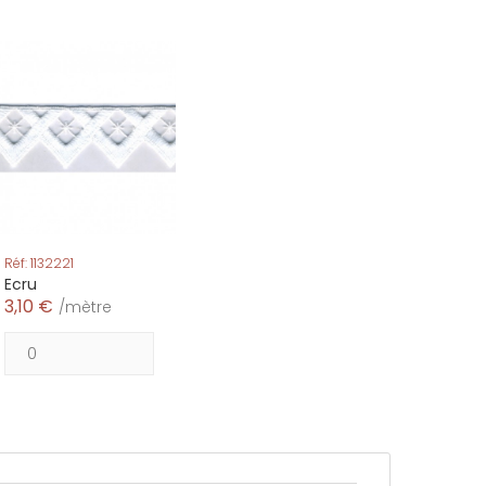
Réf: 1132221
Ecru
3,10 €
/mètre