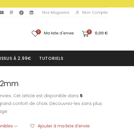
Mon Compte
Nos Magasins
0
0
Ma liste d'envie
0,00 €
ISSUS À 2.99€
TUTORIELS
 32mm
nvies. Cet article est disponible dans
5
rand confort de choix. Découvrez-les sans plus
age.
onibles
Ajouter à ma liste d'envie