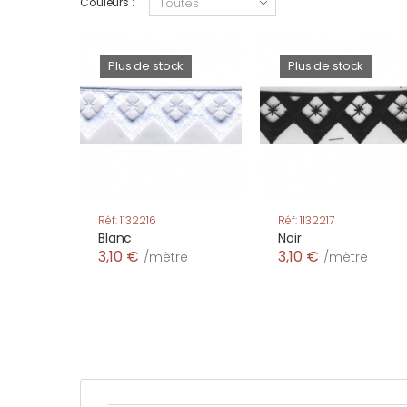
Couleurs :
Plus de stock
Plus de stock
Réf: 1132216
Réf: 1132217
Blanc
Noir
3,10 €
3,10 €
/mètre
/mètre