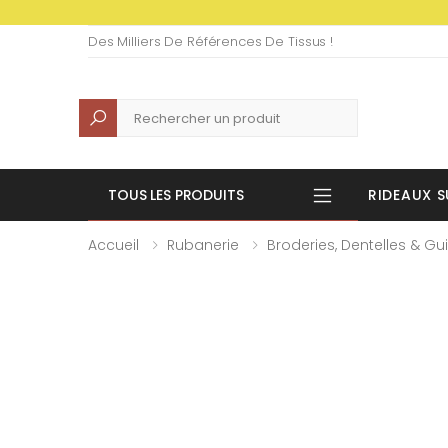
Des Milliers De Références De Tissus !
Recherche
TOUS LES PRODUITS
RIDEAUX S
Accueil
Rubanerie
Broderies, Dentelles & Gu