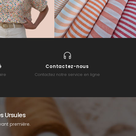
é
Contactez-nous
ire
Contactez notre service en ligne
s Ursules
ant première.