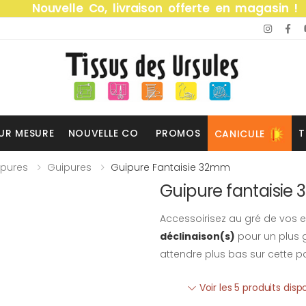
Nouvelle Co, livraison offerte en magasin !
UR MESURE
NOUVELLE CO
PROMOS
T
CANICULE
ipures
Guipures
Guipure Fantaisie 32mm
Guipure fantaisie
Accessoirisez au gré de vos e
déclinaison(s)
pour un plus g
attendre plus bas sur cette p
Voir les 5 produits disp