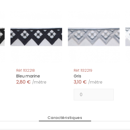
Réf: 1132218
Réf: 1132219
Bleu marine
Gris
2,80 €
3,10 €
/mètre
/mètre
Caractéristiques