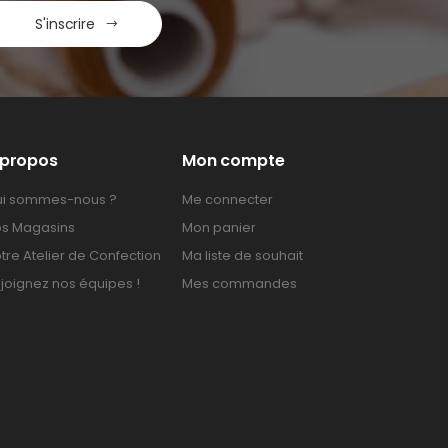
S'inscrire
 propos
Mon compte
i sommes-nous ?
Me connecter
s Magasins
Mon panier
tre Atelier de Confection
Ma liste de souhait
joignez nos équipes !
Mes commandes