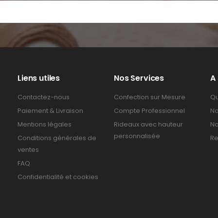
Liens utiles
Nos Services
A
Contactez-nous
Confection sur Mesure
Qu
Paiement & Livraison
Compte Professionnel
No
Mentions légales
Rideaux avec hauteur
No
personnalisée
Conditions générales de
Re
ventes
FAQ
Confidentialité et cookies