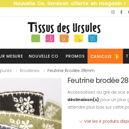
Nouvelle Co, livraison offerte en magasin !
UR MESURE
NOUVELLE CO
PROMOS
T
CANICULE
ipures
Broderies
Feutrine Brodée 28mm
Feutrine brodée 
Accessoirisez au gré de vos e
déclinaison(s)
pour un plus g
attendre plus bas sur cette p
Voir les 4 produits dis