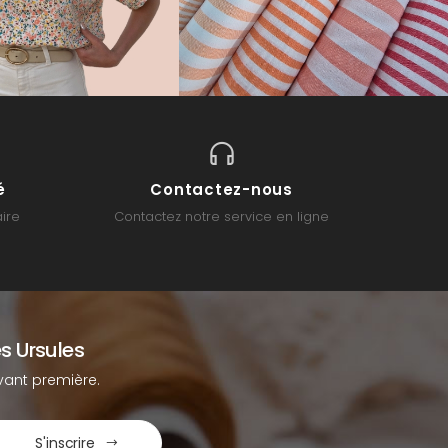
é
Contactez-nous
ire
Contactez notre service en ligne
s Ursules
ant première.
S'inscrire