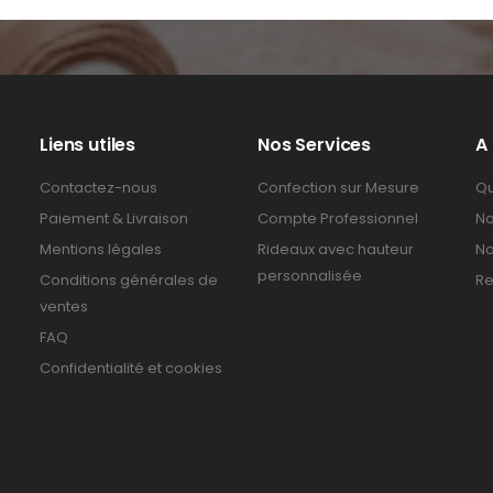
Liens utiles
Nos Services
A
Contactez-nous
Confection sur Mesure
Qu
Paiement & Livraison
Compte Professionnel
No
Mentions légales
Rideaux avec hauteur
No
personnalisée
Conditions générales de
Re
ventes
FAQ
Confidentialité et cookies