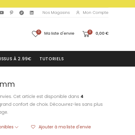
Mon Compte
Nos Magasins
0
0
Ma liste d'envie
0,00 €
ISSUS À 2.99€
TUTORIELS
28mm
nvies. Cet article est disponible dans
4
rand confort de choix. Découvrez-les sans plus
age.
ponibles
Ajouter à ma liste d'envie