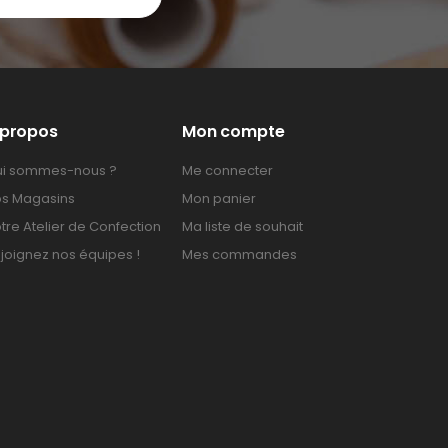
 propos
Mon compte
i sommes-nous ?
Me connecter
s Magasins
Mon panier
tre Atelier de Confection
Ma liste de souhait
joignez nos équipes !
Mes commandes