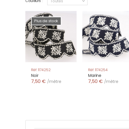
Couleurs :
Plus de stock
Réf: 1174252
Réf: 1174254
Noir
Marine
7,50 €
7,50 €
/mètre
/mètre