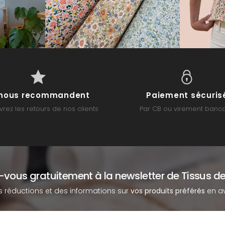
s nous recommandent
Paiement sécuris
rez les retours de nos clients
Par CB ou virement banca
z-vous gratuitement à la newsletter de Tissus de
s réductions et des informations sur
vos produits préférés
en av