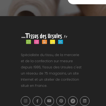
Spécialiste du tissu, de la mercerie
et de la confection sur mesure
depuis 1986, Tissus des Ursules c'est
un réseau de 75 magasins, un site
Internet et un atelier de confection
situé en France.