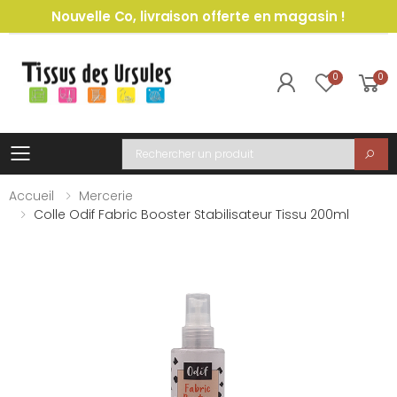
Nouvelle Co, livraison offerte en magasin !
0
0
Toggle mobile menu
Recherche
Accueil
Mercerie
Colle Odif Fabric Booster Stabilisateur Tissu 200ml