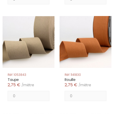
Réf: 1053843
Réf: 1141830
Taupe
Rouille
2,75 €
2,75 €
/mètre
/mètre