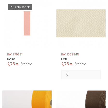
Plus de stock
Réf: 1179381
Réf: 1053845
Rose
Ecru
2,75 €
2,75 €
/mètre
/mètre