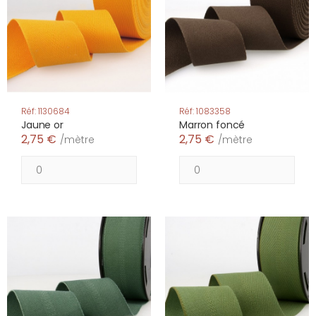
Réf: 1130684
Réf: 1083358
Jaune or
Marron foncé
2,75 €
2,75 €
/mètre
/mètre