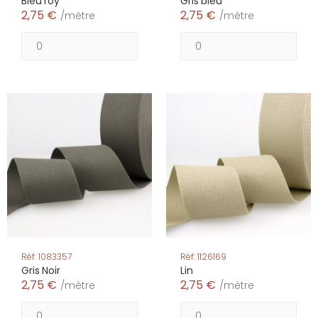
Bleu roy
Gris bleu
2,75 €
2,75 €
/mètre
/mètre
Réf: 1083357
Réf: 1126169
Gris Noir
Lin
2,75 €
2,75 €
/mètre
/mètre