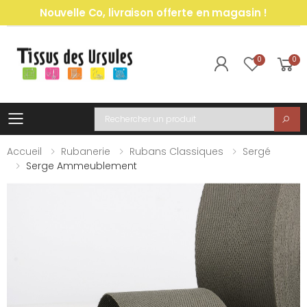
Nouvelle Co, livraison offerte en magasin !
0
0
Toggle mobile menu
Recherche
Accueil
Rubanerie
Rubans Classiques
Sergé
Serge Ammeublement