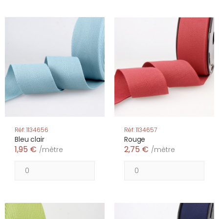
Réf: 1134656
Réf: 1134657
Bleu clair
Rouge
1,95 €
2,75 €
/mètre
/mètre