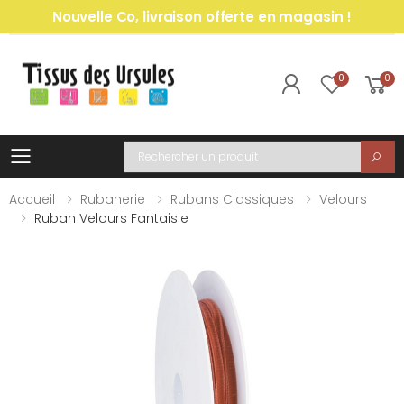
Nouvelle Co, livraison offerte en magasin !
0
0
Toggle mobile menu
Recherche
Accueil
Rubanerie
Rubans Classiques
Velours
Ruban Velours Fantaisie