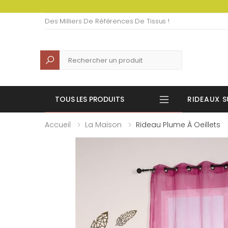
Des Milliers De Références De Tissus !
Recherche
TOUS LES PRODUITS
RIDEAUX S
Accueil
La Maison
Rideau Plume À Oeillets