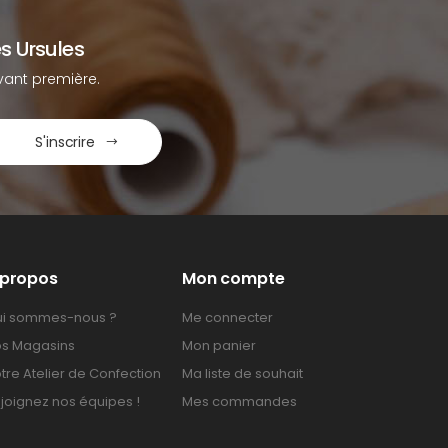
s Ursules
ant première.
S'inscrire
 propos
Mon compte
i sommes-nous ?
Me connecter
s Magasins
Mon panier
tre Atelier de Confection
Ma liste de souhait
joignez nos équipes !
Mes commandes