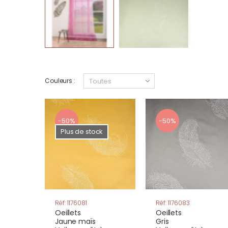
Couleurs :
-50%
-50%
Plus de stock
Réf: 1176081
Réf: 1176083
Oeillets
Oeillets
Jaune maïs
Gris