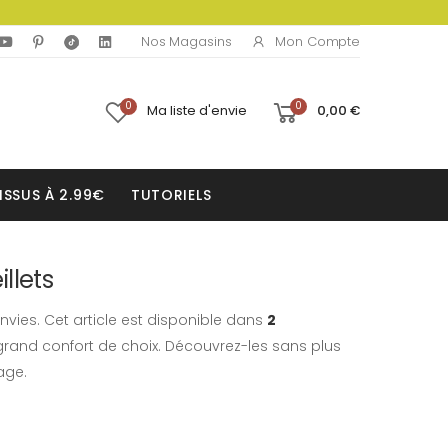
Mon Compte
Nos Magasins
0
0
Ma liste d'envie
0,00 €
ISSUS À 2.99€
TUTORIELS
llets
nvies. Cet article est disponible dans
2
rand confort de choix. Découvrez-les sans plus
age.