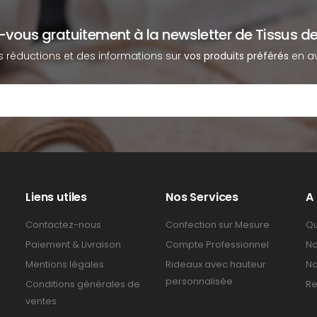
z-vous gratuitement à la newsletter de Tissus de
s réductions et des informations sur
vos produits préférés
en av
Liens utiles
Nos Services
A
Contactez-nous
Confection sur Mesure
Qu
Paiement & Livraison
Compte Professionnel
No
Mentions légales
Rideaux avec hauteur
No
personnalisée
Conditions générales de
Re
ventes