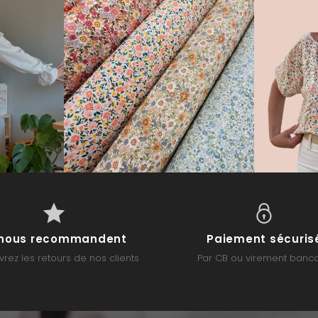
s nous recommandent
Paiement sécuris
rez les retours de nos clients
Par CB ou virement banca