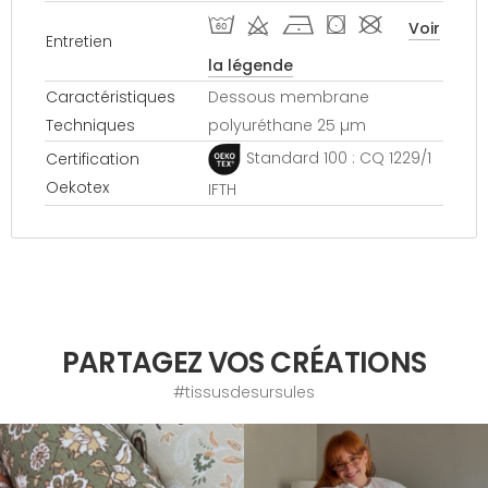
S d h ( #
Voir
Entretien
la légende
Caractéristiques
Dessous membrane
Techniques
polyuréthane 25 µm
Standard 100 : CQ 1229/1
Certification
Oekotex
IFTH
PARTAGEZ VOS CRÉATIONS
#tissusdesursules