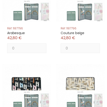
Réf: 1187796
Réf: 1187796
Arabesque
Couture beige
42,80 €
42,80 €