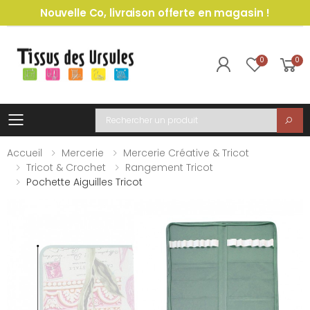
Nouvelle Co, livraison offerte en magasin !
0
0
Toggle mobile menu
Recherche
Accueil
Mercerie
Mercerie Créative & Tricot
Tricot & Crochet
Rangement Tricot
Pochette Aiguilles Tricot