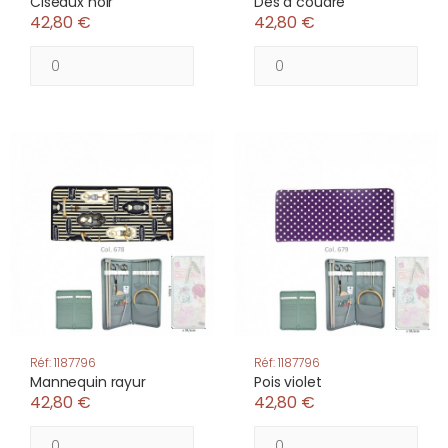
Ciseaux noir
Dès à coudre
42,80 €
42,80 €
Réf: 1187796
Réf: 1187796
Mannequin rayur
Pois violet
42,80 €
42,80 €