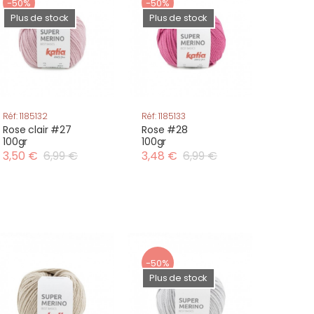
-50%
-50%
Plus de stock
Plus de stock
Réf: 1185132
Réf: 1185133
Rose clair #27
Rose #28
100gr
100gr
3,50 €
6,99 €
3,48 €
6,99 €
-50%
Plus de stock