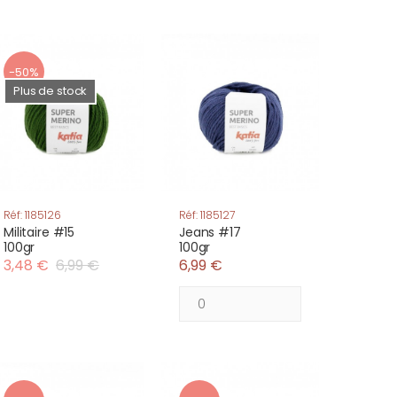
-50%
Plus de stock
Réf: 1185126
Réf: 1185127
Militaire #15
Jeans #17
100gr
100gr
3,48 €
6,99 €
6,99 €