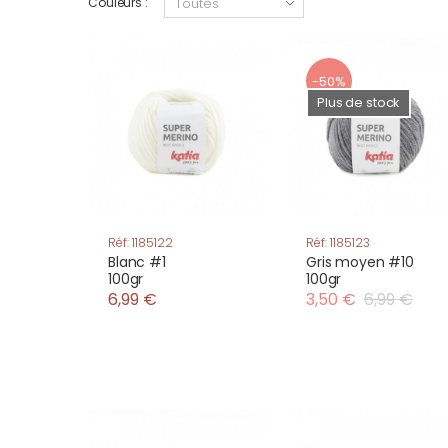
Couleurs :
-50%
Plus de stock
Réf: 1185122
Réf: 1185123
Blanc #1
Gris moyen #10
100gr
100gr
6,99 €
3,50 €
6,99 €