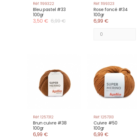
Réf: 1199322
Réf: 1199323
Bleu pastel #33
Rose foncé #34
100gr
100gr
3,50 €
6,99 €
6,99 €
Réf: 1257312
Réf: 1257313
Brun cuivre #38
Cuivre #50
100gr
100gr
6,99 €
6,99 €