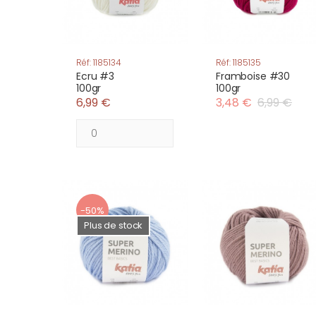
Réf: 1185134
Réf: 1185135
Ecru #3
Framboise #30
100gr
100gr
6,99 €
3,48 €
6,99 €
-50%
Plus de stock