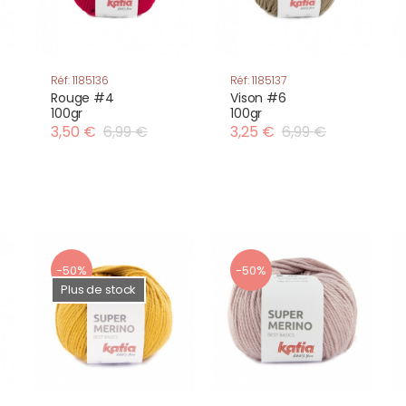
Réf: 1185136
Réf: 1185137
Rouge #4
Vison #6
100gr
100gr
3,50 €
6,99 €
3,25 €
6,99 €
-50%
-50%
Plus de stock