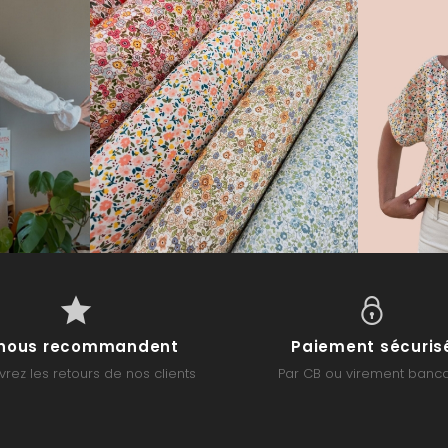
s nous recommandent
Paiement sécuris
rez les retours de nos clients
Par CB ou virement banca