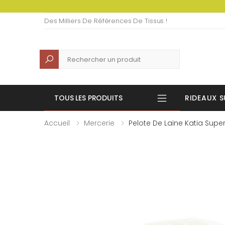
Des Milliers De Références De Tissus !
Recherche
TOUS LES PRODUITS
RIDEAUX S
Accueil
Mercerie
Pelote De Laine Katia Supe