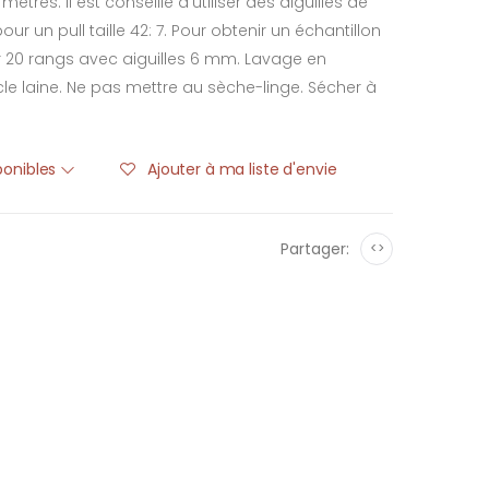
tres. Il est conseillé d'utiliser des aiguilles de
 un pull taille 42: 7. Pour obtenir un échantillon
sur 20 rangs avec aiguilles 6 mm. Lavage en
 laine. Ne pas mettre au sèche-linge. Sécher à
sponibles
Ajouter à ma liste d'envie
Partager:
<>