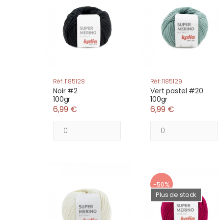
Réf: 1185128
Réf: 1185129
Noir #2
Vert pastel #20
100gr
100gr
6,99 €
6,99 €
-50%
Plus de stock