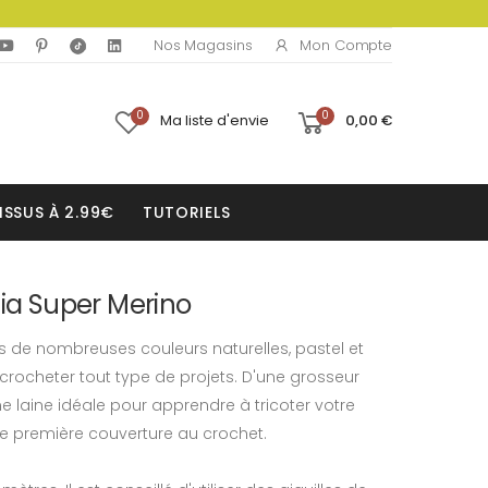
Mon Compte
Nos Magasins
0
0
Ma liste d'envie
0,00 €
ISSUS À 2.99€
TUTORIELS
tia Super Merino
s de nombreuses couleurs naturelles, pastel et
t crocheter tout type de projets. D'une grosseur
 laine idéale pour apprendre à tricoter votre
tre première couverture au crochet.