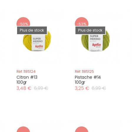
-50%
-53%
Plus de stock
Plus de stock
Réf: 1185124
Réf: 1185125
Citron #13
Pistache #14
100gr
100gr
3,48 €
6,99 €
3,25 €
6,99 €