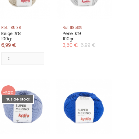
Réf: 1185138
Réf: 1185139
Beige #8
Perle #9
100gr
100gr
6,99 €
3,50 €
6,99 €
-50%
Plus de stock