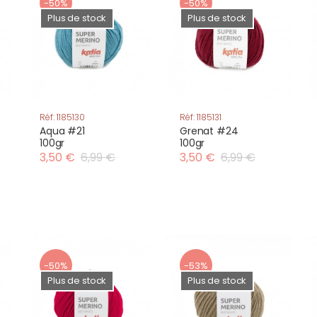
-50%
-50%
Plus de stock
Plus de stock
Réf: 1185130
Réf: 1185131
Aqua #21
Grenat #24
100gr
100gr
3,50 €
6,99 €
3,50 €
6,99 €
-50%
-53%
Plus de stock
Plus de stock