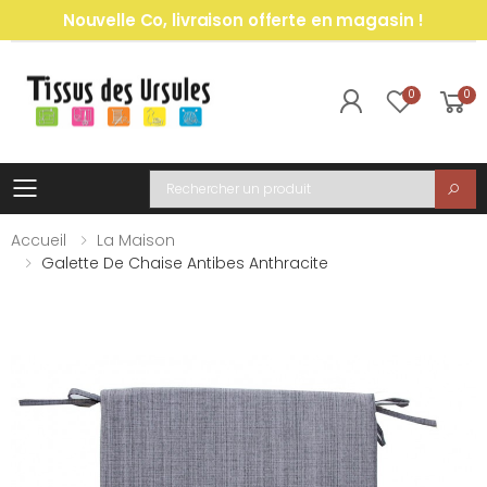
Nouvelle Co, livraison offerte en magasin !
0
0
Toggle mobile menu
Recherche
Accueil
La Maison
Galette De Chaise Antibes Anthracite