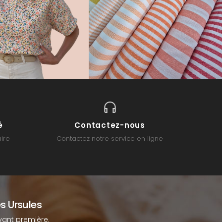
é
Contactez-nous
ire
Contactez notre service en ligne
s Ursules
ant première.