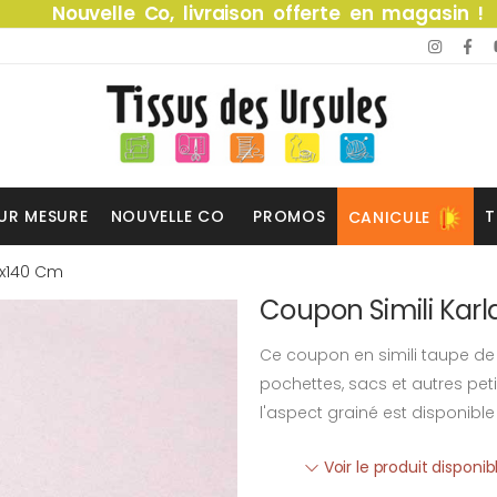
Nouvelle Co, livraison offerte en magasin !
UR MESURE
NOUVELLE CO
PROMOS
T
CANICULE
0x140 Cm
Coupon Simili Kar
Ce coupon en simili taupe de 
pochettes, sacs et autres peti
l'aspect grainé est disponib
Voir le produit disponi