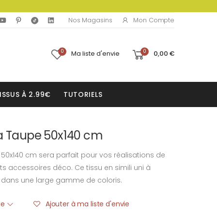
Mon Compte
Nos Magasins
0
0
Ma liste d'envie
0,00 €
ISSUS À 2.99€
TUTORIELS
la Taupe 50x140 cm
50x140 cm sera parfait pour vos réalisations de
ts accessoires déco. Ce tissu en simili uni à
le dans une large gamme de coloris.
ble
Ajouter à ma liste d'envie