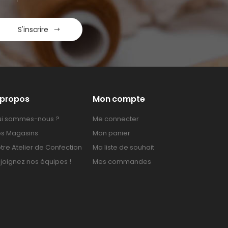
S'inscrire
 propos
Mon compte
i sommes-nous ?
Me connecter
s Magasins
Mon panier
tre Atelier de Confection
Ma liste de souhait
joignez nos équipes !
Mes commandes