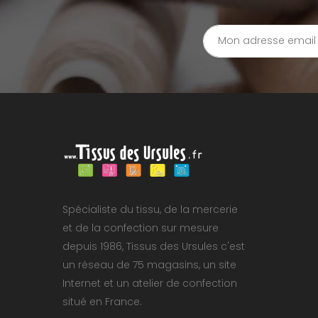
Spécialiste du tissu, de la mercerie
et de la confection sur mesure
depuis 1986, Tissus des Ursules c'est
un réseau de 75 magasins, un site
Internet et un atelier de confection
situé en France.