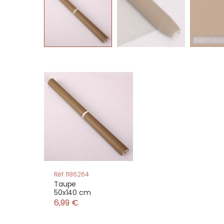
Réf: 1186264
Taupe
50x140 cm
6,99 €