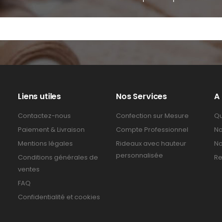
Liens utiles
Nos Services
A
Contactez-nous
Confection sur Mesure
Qu
Paiement & Livraison
Compte Professionnel
No
Mentions légales
Rideaux avec hauteur
No
personnalisée
Conditions générales de
Re
ventes
FAQ
Confidentialité et cookies