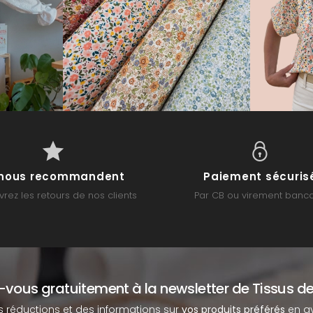
s nous recommandent
Paiement sécuris
rez les retours de nos clients
Par CB ou virement banca
z-vous gratuitement à la newsletter de Tissus de
s réductions et des informations sur
vos produits préférés
en av