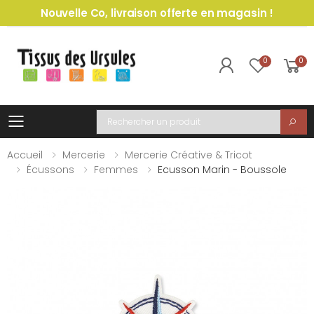
Nouvelle Co, livraison offerte en magasin !
0
0
Toggle mobile menu
Recherche
Accueil
Mercerie
Mercerie Créative & Tricot
Écussons
Femmes
Ecusson Marin - Boussole