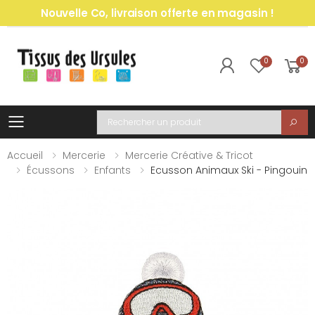
Nouvelle Co, livraison offerte en magasin !
0
0
Toggle mobile menu
Recherche
Accueil
Mercerie
Mercerie Créative & Tricot
Écussons
Enfants
Ecusson Animaux Ski - Pingouin