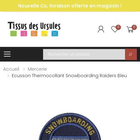
Nouvelle Co, livraison offerte en magasin !
0
0
Toggle mobile menu
Recherche
Accueil
Mercerie
Ecusson Thermocollant Snowboarding Raiders Bleu