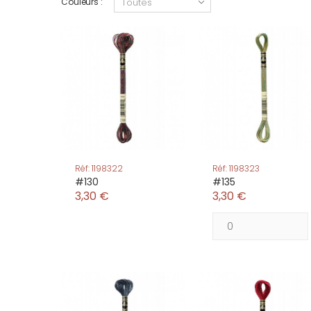
Couleurs :
Réf: 1198322
Réf: 1198323
#130
#135
3,30 €
3,30 €