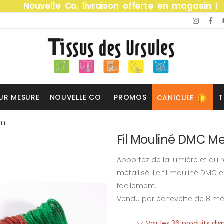
Nouvelle Co, livraison offerte en magasin !
UR MESURE
NOUVELLE CO
PROMOS
T
CANICULE
8m
Fil Mouliné DMC Me
Apportez de la lumière et du r
métallisé. Le fil mouliné DMC
facilement.
Vendu par échevette de 8 mè
Voir les 36 produits di