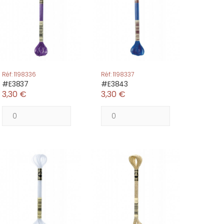
Réf: 1198336
Réf: 1198337
#E3837
#E3843
3,30 €
3,30 €