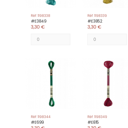
Réf: 1198338
Réf: 1198339
#E3849
#E3852
3,30 €
3,30 €
Réf: 1198344
Réf: 1198349
#E699
#E815