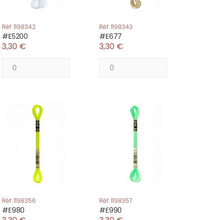
Réf: 1198342
Réf: 1198343
#E5200
#E677
3,30 €
3,30 €
Réf: 1198356
Réf: 1198357
#E980
#E990