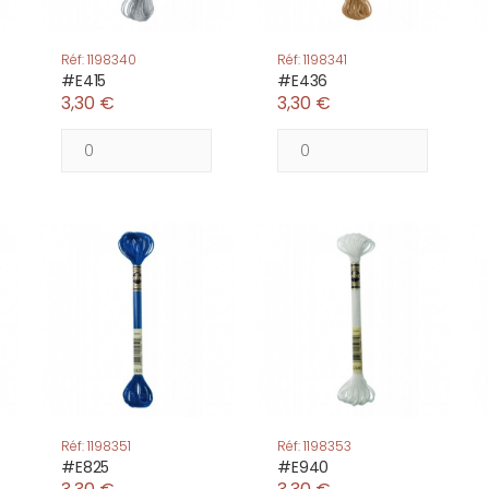
Réf: 1198340
Réf: 1198341
#E415
#E436
3,30 €
3,30 €
Réf: 1198351
Réf: 1198353
#E825
#E940