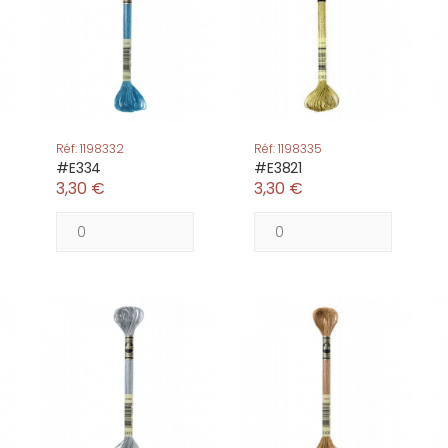
Réf: 1198332
Réf: 1198335
#E334
#E3821
3,30 €
3,30 €