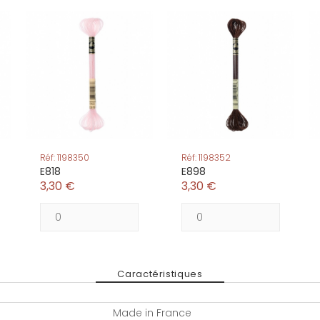
Réf: 1198350
Réf: 1198352
E818
E898
3,30 €
3,30 €
Caractéristiques
Made in France