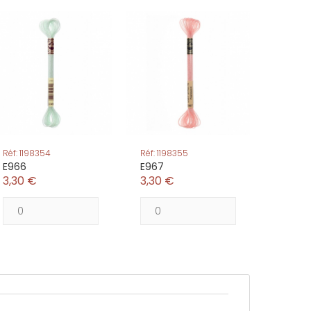
Réf: 1198354
Réf: 1198355
E966
E967
3,30 €
3,30 €