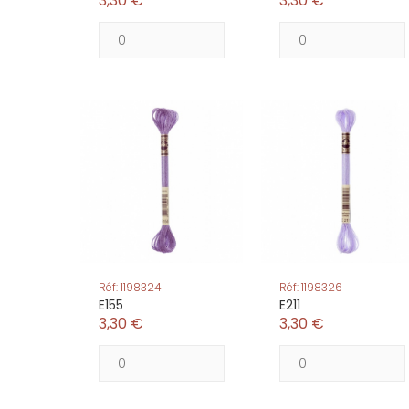
3,30 €
3,30 €
Réf: 1198324
Réf: 1198326
E155
E211
3,30 €
3,30 €