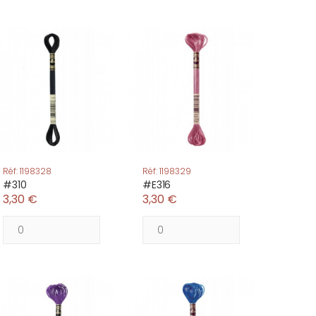
Réf: 1198328
Réf: 1198329
#310
#E316
3,30 €
3,30 €