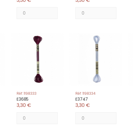
3,30 €
3,30 €
Réf: 1198333
Réf: 1198334
E3685
E3747
3,30 €
3,30 €