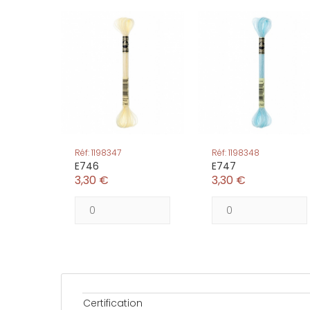
Réf: 1198347
Réf: 1198348
E746
E747
3,30 €
3,30 €
Certification