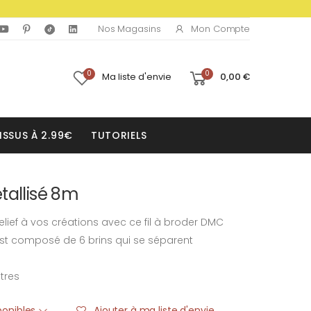
Mon Compte
Nos Magasins
0
0
Ma liste d'envie
0,00 €
ISSUS À 2.99€
TUTORIELS
tallisé 8m
elief à vos créations avec ce fil à broder DMC
 est composé de 6 brins qui se séparent
tres
sponibles
Ajouter à ma liste d'envie