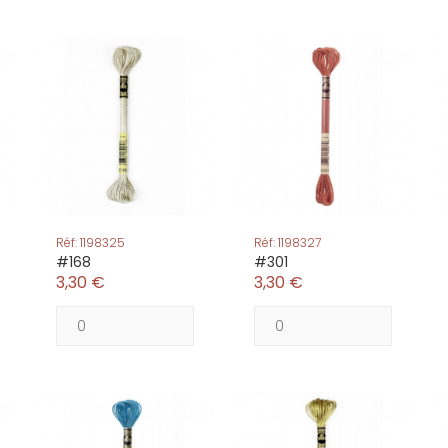
Réf: 1198325
Réf: 1198327
#168
#301
3,30 €
3,30 €