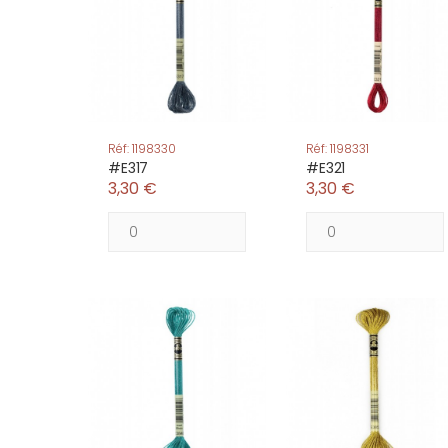
Réf: 1198330
Réf: 1198331
#E317
#E321
3,30 €
3,30 €