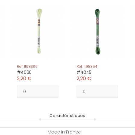
Réf: 1198366
Réf: 1198364
#4060
#4045
2,20 €
2,20 €
Caractéristiques
Made in France