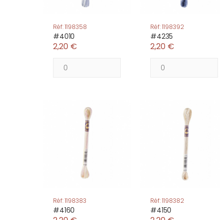
Réf: 1198358
Réf: 1198392
#4010
#4235
2,20 €
2,20 €
Réf: 1198383
Réf: 1198382
#4160
#4150