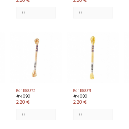
2,20 €
2,20 €
Réf: 1198372
Réf: 1198371
#4090
#4080
2,20 €
2,20 €