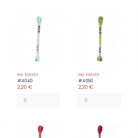
Réf: 1198363
Réf: 1198365
#4040
#4050
2,20 €
2,20 €