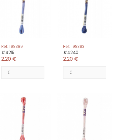
Réf: 1198389
Réf: 1198393
#4215
#4240
2,20 €
2,20 €