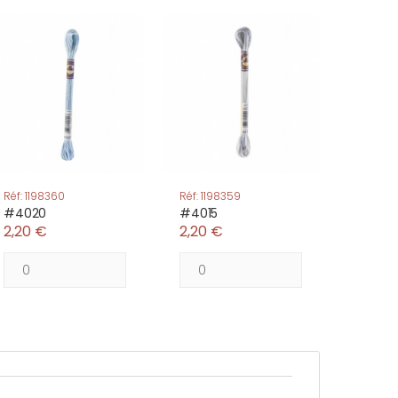
Réf: 1198360
Réf: 1198359
#4020
#4015
2,20 €
2,20 €