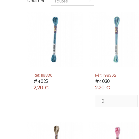
Couleurs :
Réf: 1198361
Réf: 1198362
#4025
#4030
2,20 €
2,20 €