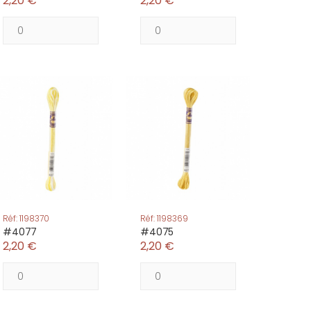
2,20 €
2,20 €
Réf: 1198370
Réf: 1198369
#4077
#4075
2,20 €
2,20 €