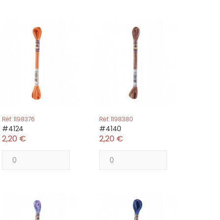
Réf: 1198376
Réf: 1198380
#4124
#4140
2,20 €
2,20 €