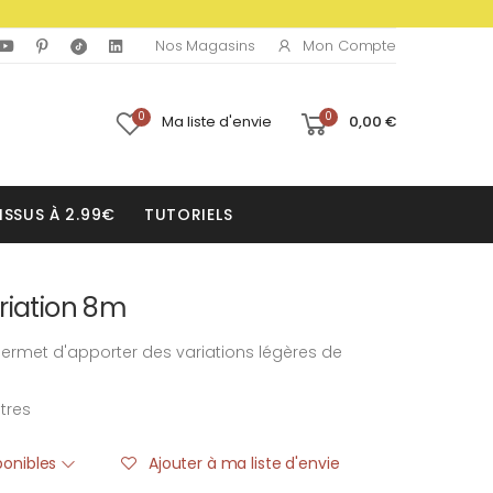
Mon Compte
Nos Magasins
0
0
Ma liste d'envie
0,00 €
ISSUS À 2.99€
TUTORIELS
riation 8m
 permet d'apporter des variations légères de
tres
sponibles
Ajouter à ma liste d'envie