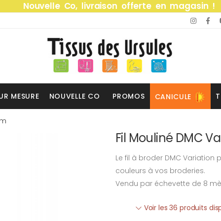
Nouvelle Co, livraison offerte en magasin !
UR MESURE
NOUVELLE CO
PROMOS
T
CANICULE
8m
Fil Mouliné DMC Va
Le fil à broder DMC Variation
couleurs à vos broderies.
Vendu par échevette de 8 mè
Voir les 36 produits di