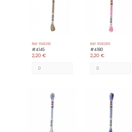
Réf: 1198381
Réf: 1198385
#4145
#4180
2,20 €
2,20 €