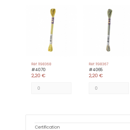
Réf: 1198368
Réf: 1198367
#4070
#4065
2,20 €
2,20 €
Certification