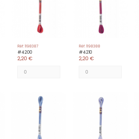
Réf: 1198387
Réf: 1198388
#4200
#4210
2,20 €
2,20 €