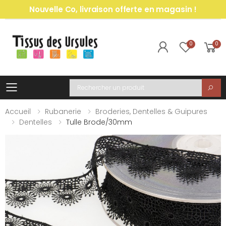
Nouvelle Co, livraison offerte en magasin !
0
0
Toggle mobile menu
Recherche
Accueil
Rubanerie
Broderies, Dentelles & Guipures
Dentelles
Tulle Brode/30mm