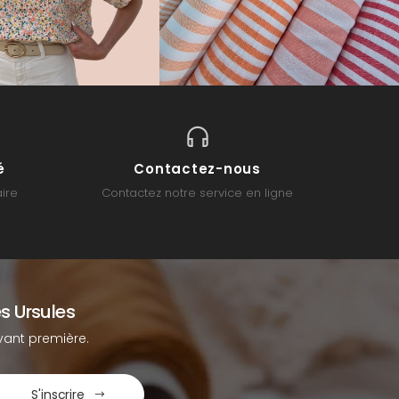
é
Contactez-nous
ire
Contactez notre service en ligne
s Ursules
ant première.
S'inscrire