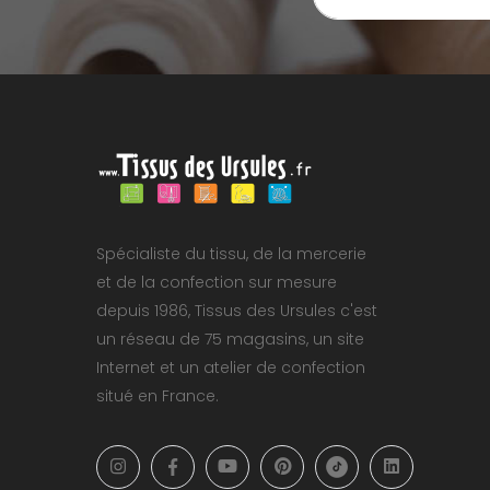
Spécialiste du tissu, de la mercerie
et de la confection sur mesure
depuis 1986, Tissus des Ursules c'est
un réseau de 75 magasins, un site
Internet et un atelier de confection
situé en France.