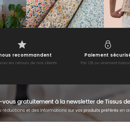
s nous recommandent
Paiement sécuris
rez les retours de nos clients
Par CB ou virement banca
z-vous gratuitement à la newsletter de Tissus de
s réductions et des informations sur
vos produits préférés
en av