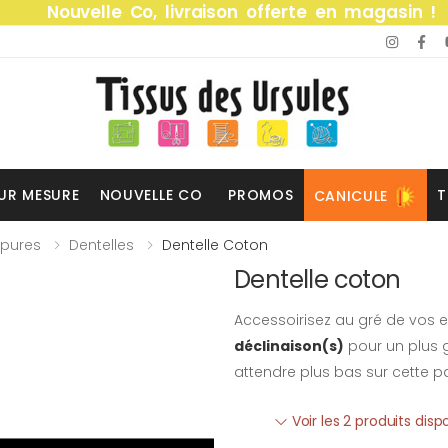
Nouvelle Co, livraison offerte en magasin !
UR MESURE
NOUVELLE CO
PROMOS
T
CANICULE
ipures
Dentelles
Dentelle Coton
Dentelle coton
Accessoirisez au gré de vos e
déclinaison(s)
pour un plus g
attendre plus bas sur cette p
Voir les 2 produits disp