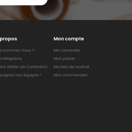
 propos
Mon compte
i sommes-nous ?
Me connecter
s Magasins
Mon panier
tre Atelier de Confection
Ma liste de souhait
joignez nos équipes !
Mes commandes