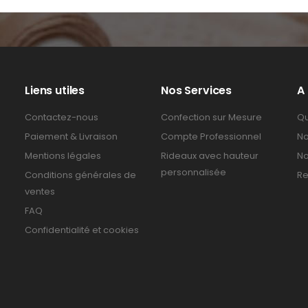
Liens utiles
Nos Services
A
Contactez-nous
Confection sur Mesure
Qu
Paiement & Livraison
Compte Professionnel
No
Mentions légales
Rideaux avec hauteur
No
personnalisée
Conditions générales de
Re
ventes
FAQ
Confidentialité et cookies