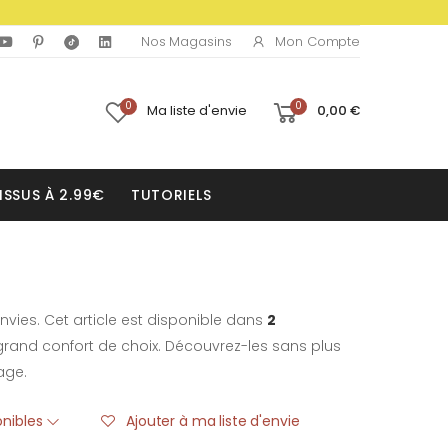
Mon Compte
Nos Magasins
0
0
Ma liste d'envie
0,00 €
ISSUS À 2.99€
TUTORIELS
nvies. Cet article est disponible dans
2
rand confort de choix. Découvrez-les sans plus
age.
onibles
Ajouter à ma liste d'envie