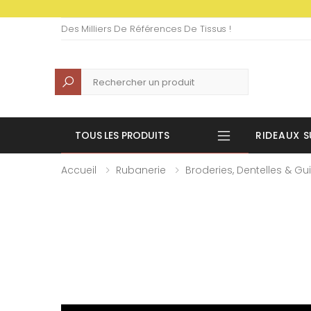
Des Milliers De Références De Tissus !
Recherche
TOUS LES PRODUITS
RIDEAUX S
Accueil
Rubanerie
Broderies, Dentelles & Gu