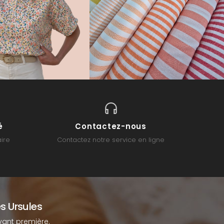
é
Contactez-nous
ire
Contactez notre service en ligne
s Ursules
ant première.