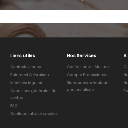
Liens utiles
Nos Services
A
Contactez-nous
Confection sur Mesure
Qu
Paiement & Livraison
Compte Professionnel
No
Mentions légales
Rideaux avec hauteur
No
personnalisée
Conditions générales de
Re
ventes
FAQ
Confidentialité et cookies