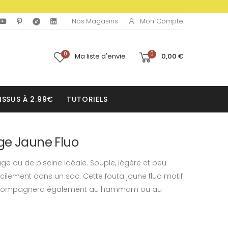
Mon Compte
Nos Magasins
0
0
Ma liste d'envie
0,00 €
ISSUS À 2.99€
TUTORIELS
ge Jaune Fluo
lage ou de piscine idéale. Souple, légère et peu
acilement dans un sac. Cette fouta jaune fluo motif
accompagnera également au hammam ou au