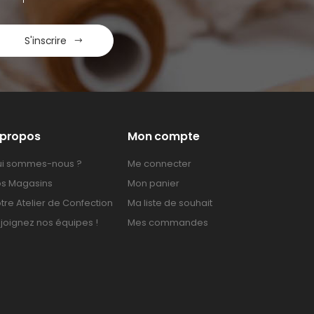
S'inscrire
 propos
Mon compte
i sommes-nous ?
Me connecter
s Magasins
Mon panier
tre Atelier de Confection
Ma liste de souhait
joignez nos équipes !
Mes commandes