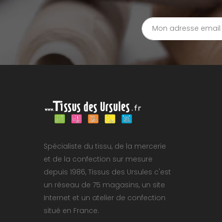
Spécialiste du tissu, de la mercerie
et de la confection sur mesure
depuis 1986, Tissus des Ursules c'est
un réseau de 75 magasins, un site
Internet et un atelier de confection
situé en France.