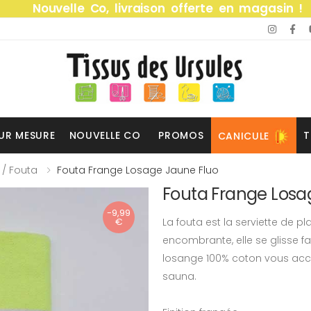
Nouvelle Co, livraison offerte en magasin !
UR MESURE
NOUVELLE CO
PROMOS
T
CANICULE
 / Fouta
Fouta Frange Losage Jaune Fluo
Fouta Frange Losa
-9,99
€
La fouta est la serviette de p
encombrante, elle se glisse f
losange 100% coton vous 
sauna.