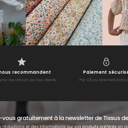
s nous recommandent
Paiement sécuris
rez les retours de nos clients
Par CB ou virement banca
z-vous gratuitement à la newsletter de Tissus de
s réductions et des informations sur
vos produits préférés
en av