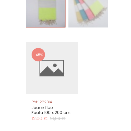
-45%
Réf: 1222814
Jaune fluo
Fouta 100 x 200 cm
12,00 €
21,99 €