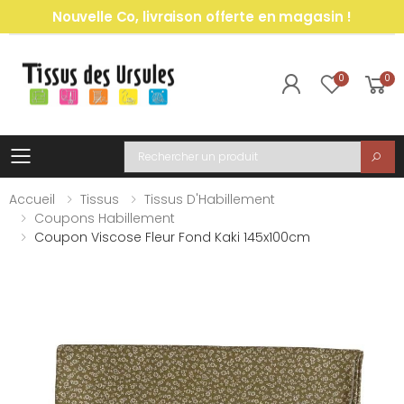
Nouvelle Co, livraison offerte en magasin !
0
0
Toggle mobile menu
Recherche
Accueil
Tissus
Tissus D'Habillement
Coupons Habillement
Coupon Viscose Fleur Fond Kaki 145x100cm