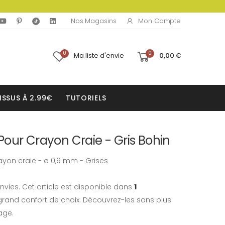
Mon Compte
Nos Magasins
0
0
Ma liste d'envie
0,00 €
ISSUS À 2.99€
TUTORIELS
our Crayon Craie - Gris Bohin
yon craie - ø 0,9 mm - Grises
nvies. Cet article est disponible dans
1
rand confort de choix. Découvrez-les sans plus
age.