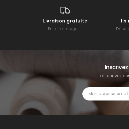
Livraison gratuite
Il
En retrait magasin
Découv
Inscrive
et recevez de