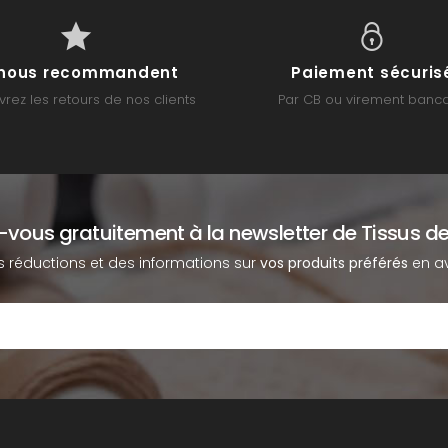
s nous recommandent
Paiement sécuris
rez les retours de nos clients
Par CB ou virement banca
z-vous gratuitement à la newsletter de Tissus de
s réductions et des informations sur
vos produits préférés
en av