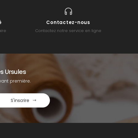
é
Contactez-nous
ire
Contactez notre service en ligne
s Ursules
ant première.
S'inscrire