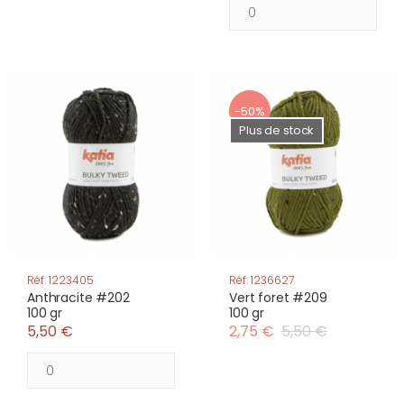
-50%
Plus de stock
Réf: 1223405
Réf: 1236627
Anthracite #202
Vert foret #209
100 gr
100 gr
5,50 €
2,75 €
5,50 €