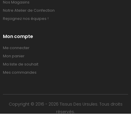
Nos Magasins
Notre Atelier de Confection
Rejoignez nos équipes !
Mon compte
Me connecter
Mon panier
Ma liste de souhait
Mes commandes
Copyright © 2016 - 2026 Tissus Des Ursules. Tous droits
réservés.