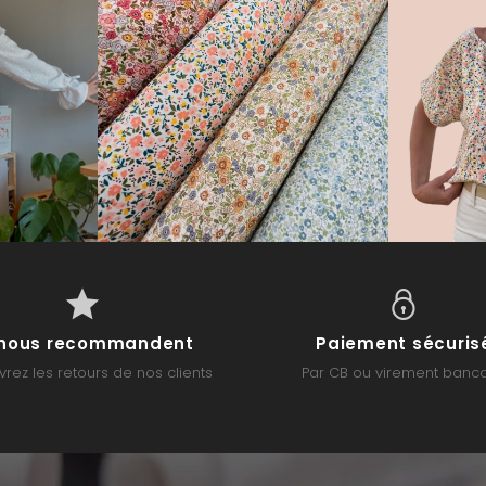
s nous recommandent
Paiement sécuris
rez les retours de nos clients
Par CB ou virement banca