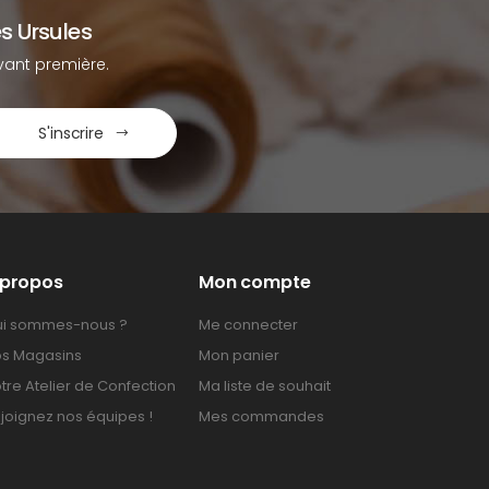
s Ursules
ant première.
S'inscrire
 propos
Mon compte
i sommes-nous ?
Me connecter
s Magasins
Mon panier
tre Atelier de Confection
Ma liste de souhait
joignez nos équipes !
Mes commandes