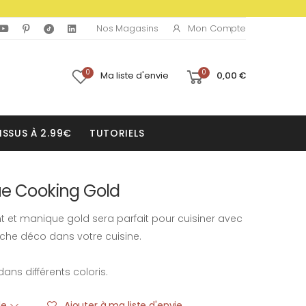
Mon Compte
Nos Magasins
0
0
Ma liste d'envie
0,00 €
ISSUS À 2.99€
TUTORIELS
ue Cooking Gold
t et manique gold sera parfait pour cuisiner avec
che déco dans votre cuisine.
ans différents coloris.
ble
Ajouter à ma liste d'envie