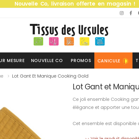
Nouvelle Co, livraison offerte en magasin !
UR MESURE
NOUVELLE CO
PROMOS
T
CANICULE
ue
Lot Gant Et Manique Cooking Gold
Lot Gant et Maniq
Ce joli ensemble Cooking gan
élégance et apporter une tou
Cet ensemble est disponible d
Voir le produit disponi