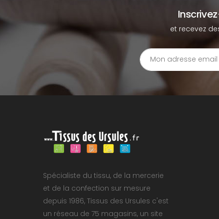
Inscrive
et recevez de
Spécialiste du tissu, de la mercerie
et de la confection sur mesure
depuis 1986, Tissus des Ursules c'est
un réseau de 75 magasins, un site