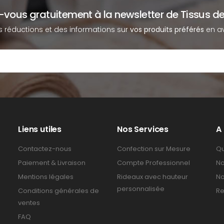
z-vous gratuitement à la newsletter de Tissus de
s réductions et des informations sur
vos produits préférés
en av
Liens utiles
Nos Services
A
Contactez-nous
Confection sur Mesure
Qu
Paiement & Livraison
Compte Professionnel
No
Mentions légales
Rideaux avec hauteur
No
personnalisée
Conditions générales de
Re
ventes
FAQ