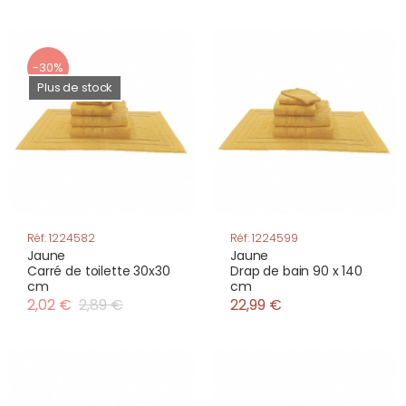
-30%
Plus de stock
Réf: 1224582
Réf: 1224599
Jaune
Jaune
Carré de toilette 30x30
Drap de bain 90 x 140
cm
cm
2,02 €
2,89 €
22,99 €