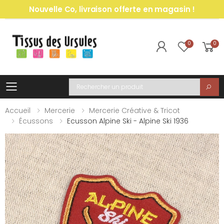
Nouvelle Co, livraison offerte en magasin !
0
0
Toggle mobile menu
Recherche
Accueil
Mercerie
Mercerie Créative & Tricot
Écussons
Ecusson Alpine Ski - Alpine Ski 1936