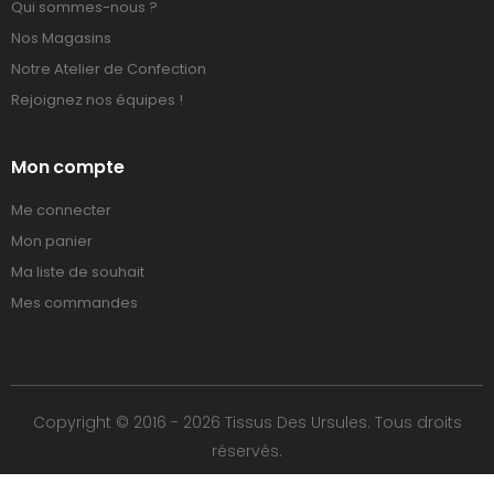
Qui sommes-nous ?
Nos Magasins
Notre Atelier de Confection
Rejoignez nos équipes !
Mon compte
Me connecter
Mon panier
Ma liste de souhait
Mes commandes
Copyright © 2016 - 2026 Tissus Des Ursules. Tous droits
réservés.