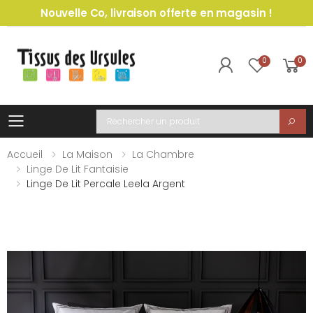
Nouvelle Co, livraison offerte en magasin !
0
0
Toggle mobile menu
Recherche
Accueil
La Maison
La Chambre
Linge De Lit Fantaisie
Linge De Lit Percale Leela Argent