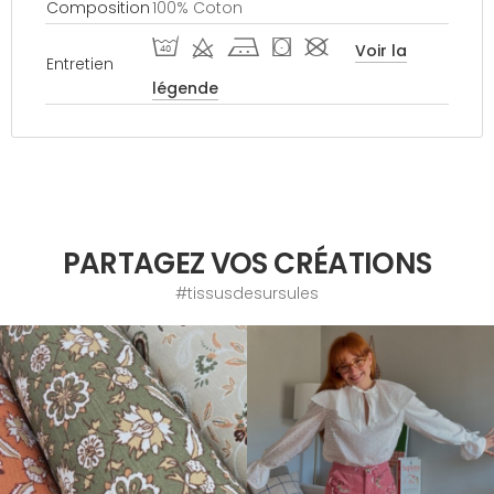
Composition
100% Coton
I d j ( #
Voir la
Entretien
légende
PARTAGEZ VOS CRÉATIONS
#tissusdesursules