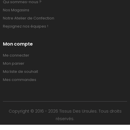
Qui sommes-nous ?
Nos Magasins
Notre Atelier de Confection
Rejoignez nos équipes !
Mon compte
Me connecter
Mon panier
Ma liste de souhait
Mes commandes
Copyright © 2016 - 2026 Tissus Des Ursules. Tous droits
réservés.