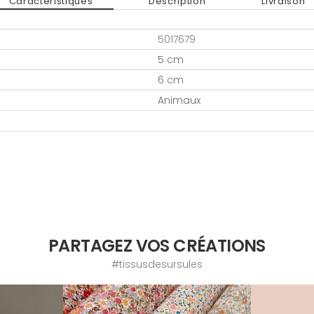
Caractéristiques
Description
Livraison
5017679
5 cm
6 cm
Animaux
PARTAGEZ VOS CRÉATIONS
#tissusdesursules