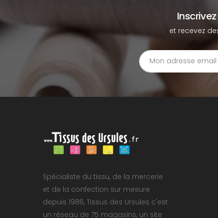
Inscrive
et recevez de
Spécialiste du tissu, de la mercerie
et de la confection sur mesure
depuis 1986, Tissus des Ursules c'est
un réseau de 75 magasins, un site