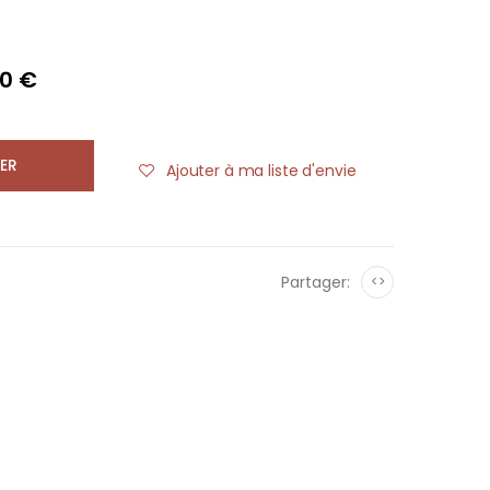
30 €
ER
Ajouter à ma liste d'envie
Partager:
<>