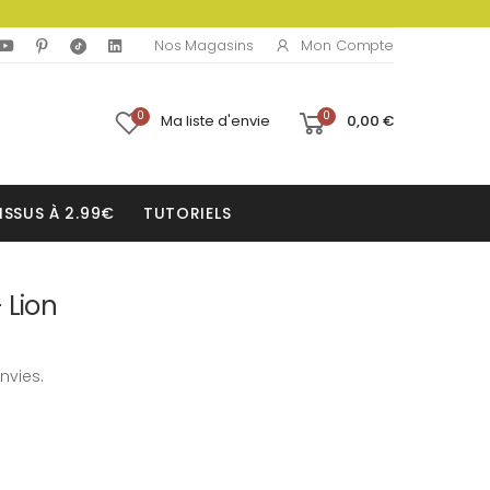
Mon Compte
Nos Magasins
0
0
Ma liste d'envie
0,00 €
ISSUS À 2.99€
TUTORIELS
 Lion
nvies.