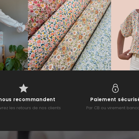
s nous recommandent
Paiement sécuris
rez les retours de nos clients
Par CB ou virement banca