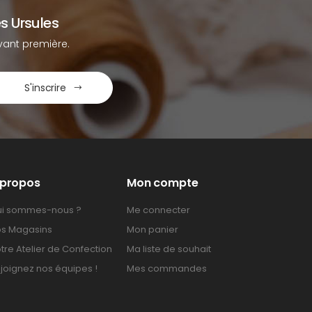
s Ursules
ant première.
S'inscrire
 propos
Mon compte
i sommes-nous ?
Me connecter
s Magasins
Mon panier
tre Atelier de Confection
Ma liste de souhait
joignez nos équipes !
Mes commandes