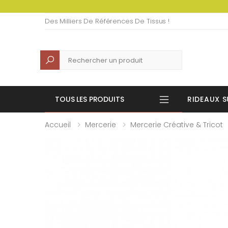
Des Milliers De Références De Tissus !
Recherche
TOUS LES PRODUITS
RIDEAUX S
Accueil
Mercerie
Mercerie Créative & Tricot