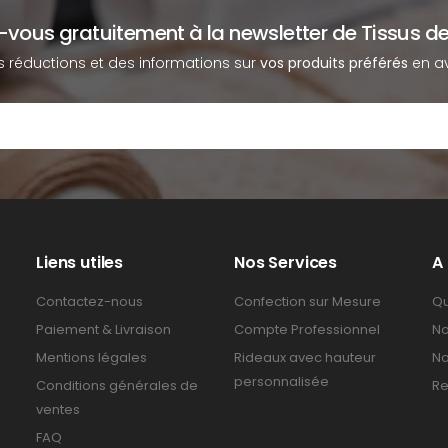
z-vous gratuitement à la newsletter de Tissus de
s réductions et des informations sur
vos produits préférés
en av
Liens utiles
Nos Services
A
Contactez-nous
Confection sur Mesure
Qu
Paiement & Livraison
Compte Professionnel
No
Mentions légales
Rideaux avec hauteur
No
personnalisée
Conditions générales de
Re
ventes
FAQ