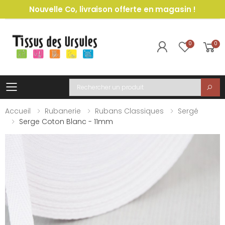
Nouvelle Co, livraison offerte en magasin !
0
0
Toggle mobile menu
Recherche
Accueil
Rubanerie
Rubans Classiques
Sergé
Serge Coton Blanc - 11mm