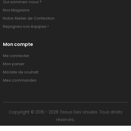
Qui sommes-nous ?
Nos Magasins
Notre Atelier de Confection
Rejoignez nos équipes !
Mon compte
Me connecter
Mon panier
Ma liste de souhait
Mes commandes
Copyright © 2016 - 2026 Tissus Des Ursules. Tous droits
réservés.