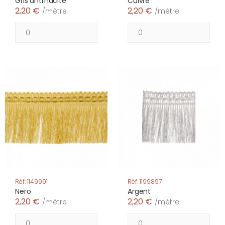
Gris antrhacite
Cuivre
2,20 €
2,20 €
/mètre
/mètre
Réf: 1149991
Réf: 1199897
Nero
Argent
2,20 €
2,20 €
/mètre
/mètre