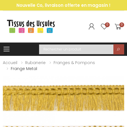
Nouvelle Co, livraison offerte en magasin !
0
0
Toggle mobile menu
Recherche
Accueil
Rubanerie
Franges & Pompons
Frange Metal