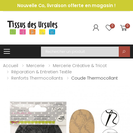
Nouvelle Co, livraison offerte en magasin !
0
0
Toggle mobile menu
Recherche
Accueil
Mercerie
Mercerie Créative & Tricot
Réparation & Entretien Textile
Renforts Thermocollants
Coude Thermocollant