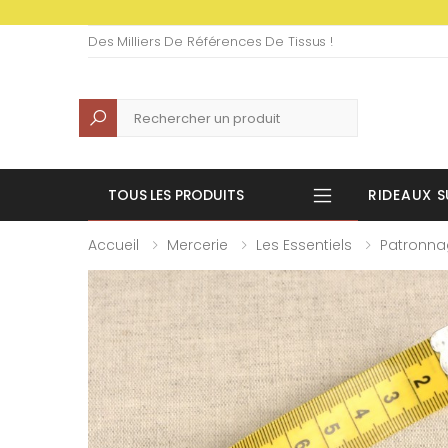
Des Milliers De Références De Tissus !
Recherche
TOUS LES PRODUITS
RIDEAUX S
Accueil
Mercerie
Les Essentiels
Patronna