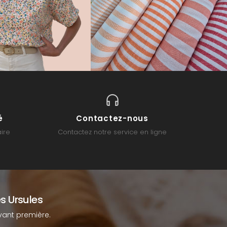
é
Contactez-nous
ire
Contactez notre service en ligne
s Ursules
ant première.