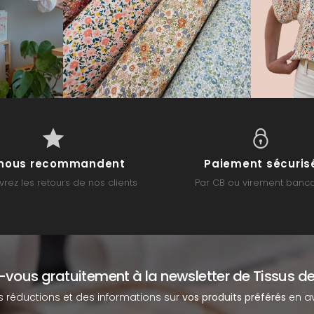
s nous recommandent
Paiement sécuris
rez les retours de nos clients
Par CB ou virement banca
z-vous gratuitement à la newsletter de Tissus de
s réductions et des informations sur
vos produits préférés
en av