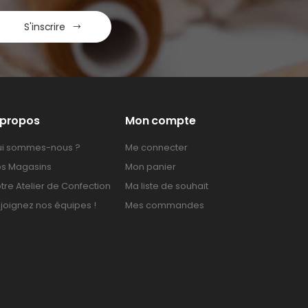
S'inscrire
 propos
Mon compte
i sommes-nous ?
Me connecter
s Magasins
Mon panier
tre Atelier de Confection
Ma liste de souhait
joignez nos équipes !
Mes commandes