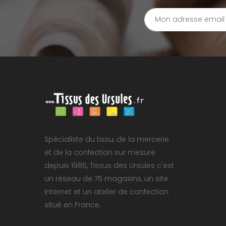
Spécialiste du tissu, de la mercerie
et de la confection sur mesure
depuis 1986, Tissus des Ursules c'est
un réseau de 75 magasins, un site
Internet et un atelier de confection
situé en France.