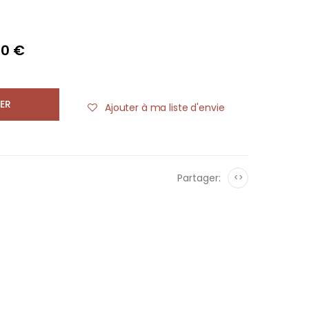
40 €
ER
Ajouter à ma liste d'envie
Partager:
<>