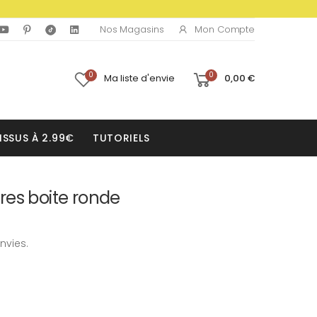
Mon Compte
Nos Magasins
0
0
Ma liste d'envie
0,00 €
ISSUS À 2.99€
TUTORIELS
res boite ronde
nvies.