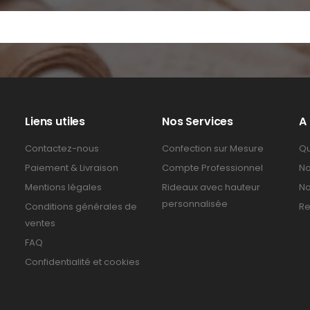
Liens utiles
Nos Services
A
Contactez-nous
Confection sur Mesure
Qu
Paiement & Livraison
Compte Professionnel
No
Mentions légales
Rideaux avec hauteur
No
personnalisée
Conditions générales de
Re
ventes
FAQ
Confidentialité et cookies