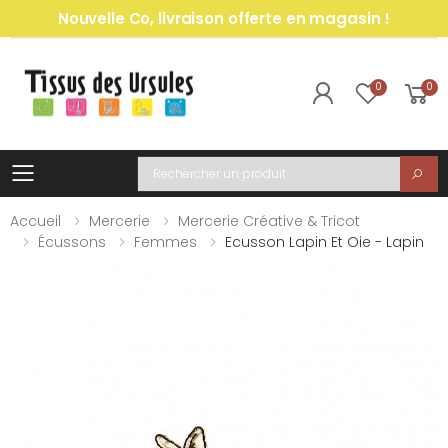
Nouvelle Co, livraison offerte en magasin !
0
0
Toggle mobile menu
Recherche
Accueil
Mercerie
Mercerie Créative & Tricot
Écussons
Femmes
Ecusson Lapin Et Oie - Lapin