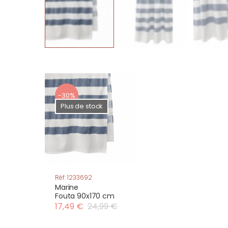
-30%
Plus de stock
Réf: 1233692
Marine
Fouta 90x170 cm
17,49 €
24,99 €