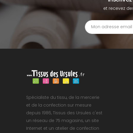
et recevez de
Spécialiste du tissu, de la mercerie
et de la confection sur mesure
depuis 1986, Tissus des Ursules c'est
un réseau de 75 magasins, un site
Internet et un atelier de confection