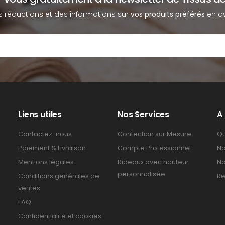
s réductions et des informations sur
vos produits préférés
en av
Liens utiles
Nos Services
A
Contactez-nous
Confection sur Mesure
Qu
Paiement & Livraison
Compte Professionnel
No
Mentions légales
Rideaux avec hauteur
No
personnalisée
Conditions générales de
Re
ventes
FAQ
Confidentialité et cookies