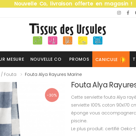
Nouvelle Co, livraison offerte en magasin !
UR MESURE
NOUVELLE CO
PROMOS
T
CANICULE
 / Fouta
Fouta Alya Rayures Marine
Fouta Alya Rayure
-30%
Cette serviette fouta Alya ray
serviette 100% coton 90x170 c
éponge vous accompagnera da
piscine.
Le plus produit: certifié Oeko-