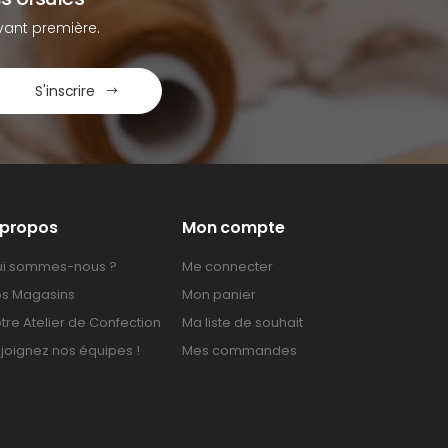
ant première.
S'inscrire
 propos
Mon compte
i sommes-nous ?
Me connecter
s Magasins
Mon panier
tre Atelier de Confection
Ma liste de souhait
joignez nos équipes !
Mes commandes