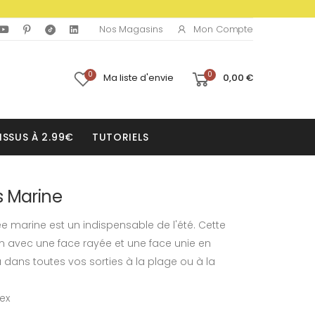
Mon Compte
Nos Magasins
0
0
Ma liste d'envie
0,00 €
ISSUS À 2.99€
TUTORIELS
s Marine
ée marine est un indispensable de l'été. Cette
m avec une face rayée et une face unie en
ns toutes vos sorties à la plage ou à la
tex