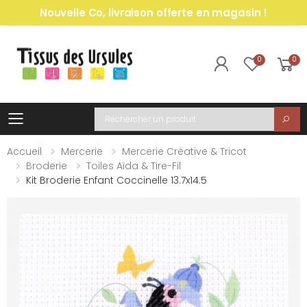
Nouvelle Co, livraison offerte en magasin !
0
0
Toggle mobile menu
Recherche
Accueil
Mercerie
Mercerie Créative & Tricot
Broderie
Toiles Aïda & Tire-Fil
Kit Broderie Enfant Coccinelle 13.7x14.5