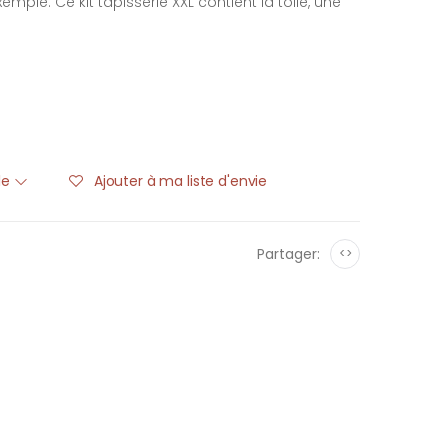
mple. Ce kit tapisserie XXL contient la toile, une
ble
Ajouter à ma liste d'envie
Partager:
<>