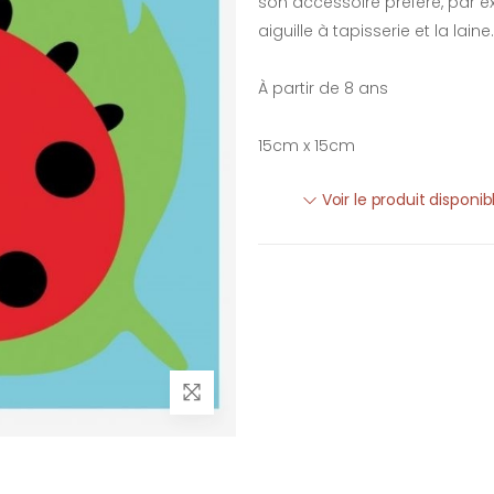
son accessoire préféré, par exe
aiguille à tapisserie et la laine.
À partir de 8 ans
15cm x 15cm
Voir le produit disponi