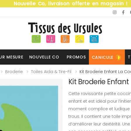
Nouvelle Co, livraison offerte en magasin !
UR MESURE
NOUVELLE CO
PROMOS
T
CANICULE
Broderie
Toiles Aïda & Tire-Fil
Kit Broderie Enfant La Co
Kit Broderie Enfan
Cette ravissante petite coccin
enfant et est idéal pour l’init
moment complice et ludique e
trous. Il contient une toile i
d’améliorer leur dextérité. Un