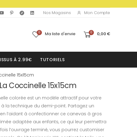
Mon Compte
Nos Magasins
0
0
Ma liste d'envie
0,00 €
ISSUS À 2.99€
TUTORIELS
ccinelle 15x15cm
t La Coccinelle 15x15cm
elle colorée est un modèle attractif pour votre
ier à la technique du demi-point. Partagez un
n l’aidant à confectionner ce canevas à gros
mprimée adaptée aux enfants, ce qui leur permettra
e fois l’ouvrage terminé, vous pourrez customiser