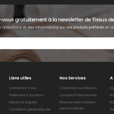
z-vous gratuitement à la newsletter de Tissus de
s réductions et des informations sur
vos produits préférés
en av
Liens utiles
Nos Services
A
Contactez-nous
Confection sur Mesure
Qu
Paiement & Livraison
Compte Professionnel
No
Mentions légales
Rideaux avec hauteur
No
personnalisée
Conditions générales de
Re