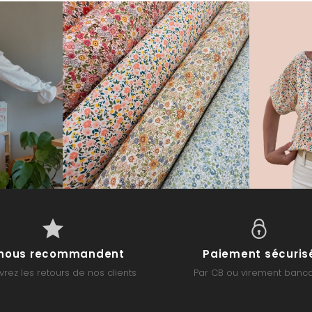
s nous recommandent
Paiement sécuris
rez les retours de nos clients
Par CB ou virement banca