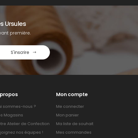
s Ursules
ant première.
S'inscrire
 propos
Mon compte
i sommes-nous ?
Me connecter
s Magasins
Mon panier
tre Atelier de Confection
Ma liste de souhait
joignez nos équipes !
Mes commandes