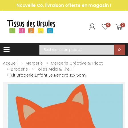
Nouvelle Co, livraison offerte en magasin !
0
0
Toggle mobile menu
Recherche
Accueil
Mercerie
Mercerie Créative & Tricot
Broderie
Toiles Aïda & Tire-Fil
Kit Broderie Enfant Le Renard 15x15cm