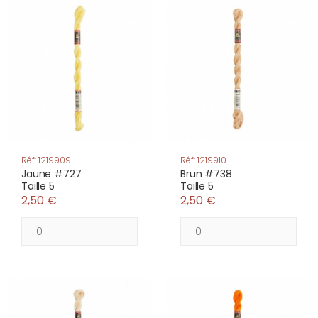
Réf: 1219909
Réf: 1219910
Jaune #727
Brun #738
Taille 5
Taille 5
2,50 €
2,50 €