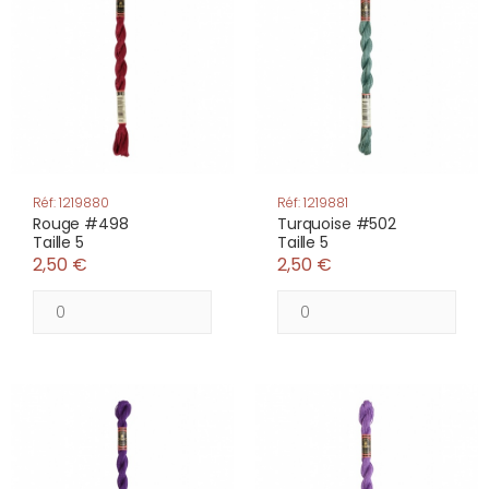
Réf: 1219880
Réf: 1219881
Rouge #498
Turquoise #502
Taille 5
Taille 5
2,50 €
2,50 €