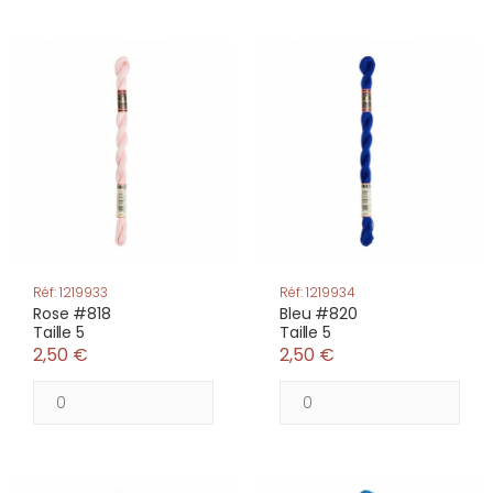
Réf: 1219933
Réf: 1219934
Rose #818
Bleu #820
Taille 5
Taille 5
2,50 €
2,50 €