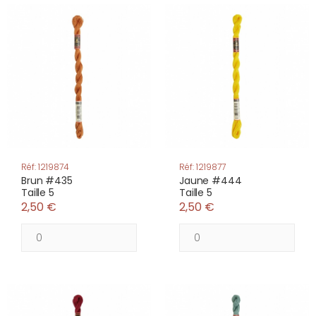
Réf: 1219874
Réf: 1219877
Brun #435
Jaune #444
Taille 5
Taille 5
2,50 €
2,50 €