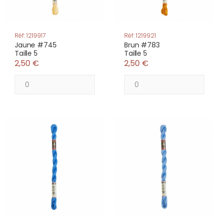
Réf: 1219917
Réf: 1219921
Jaune #745
Brun #783
Taille 5
Taille 5
2,50 €
2,50 €