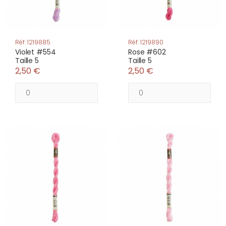
Réf: 1219885
Réf: 1219890
Violet #554
Rose #602
Taille 5
Taille 5
2,50 €
2,50 €