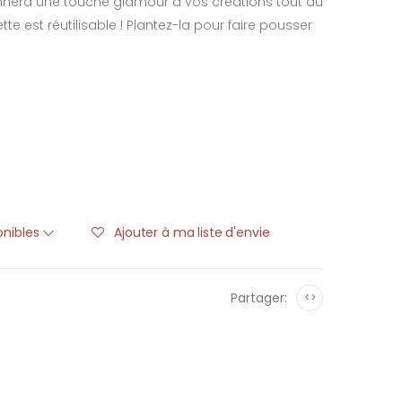
onnera une touche glamour à vos créations tout au
te est réutilisable ! Plantez-la pour faire pousser
ponibles
Ajouter à ma liste d'envie
Partager:
<>