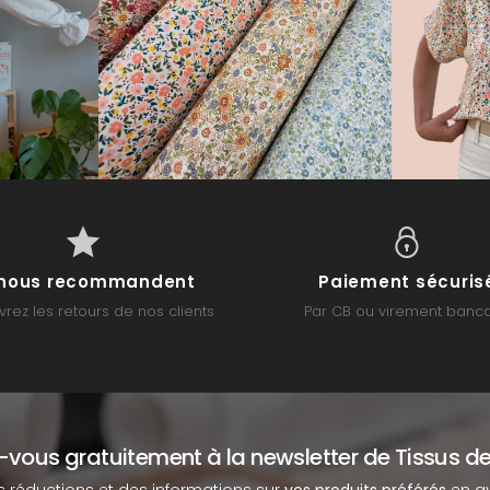
s nous recommandent
Paiement sécuris
rez les retours de nos clients
Par CB ou virement banca
z-vous gratuitement à la newsletter de Tissus de
s réductions et des informations sur
vos produits préférés
en av