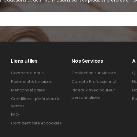
Liens utiles
Nos Services
A
Contactez-nous
Confection sur Mesure
Qu
Paiement & Livraison
Compte Professionnel
No
Mentions légales
Rideaux avec hauteur
No
personnalisée
Conditions générales de
Re
ventes
FAQ
Confidentialité et cookies