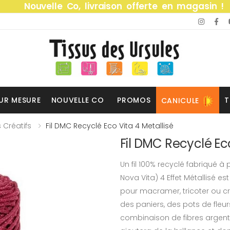
Nouvelle Co, livraison offerte en magasin !
UR MESURE
NOUVELLE CO
PROMOS
T
CANICULE
s Créatifs
Fil DMC Recyclé Eco Vita 4 Metallisé
Fil DMC Recyclé Eco
Un fil 100% recyclé fabriqué à
Nova Vita) 4 Effet Métallisé est u
pour macramer, tricoter ou c
des paniers, des pots de fleur
combinaison de fibres argentée