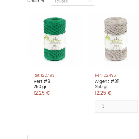
Couleurs :
Réf: 1227193
Réf: 1227195
Vert #8
Argent #311
250 gr
250 gr
12,25 €
12,25 €