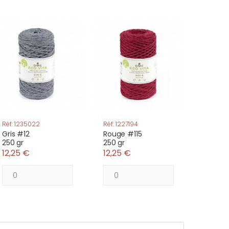
Réf: 1235022
Réf: 1227194
Gris #12
Rouge #115
250 gr
250 gr
12,25 €
12,25 €