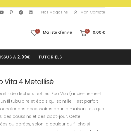
Mon Compte
Nos Magasins
0
0
Ma liste d'envie
0,00 €
ISSUS À 2.99€
TUTORIELS
 Vita 4 Metallisé
 partir de déchets textiles. Eco Vita (anciennement
n fil tubulaire et épais qui scintille. Il est parfait
rocheter des accessoires pour la maison, tels que
s, des coussins et des abat-jour. Cette
s ou dorées, selon la couleur du fil choisi,