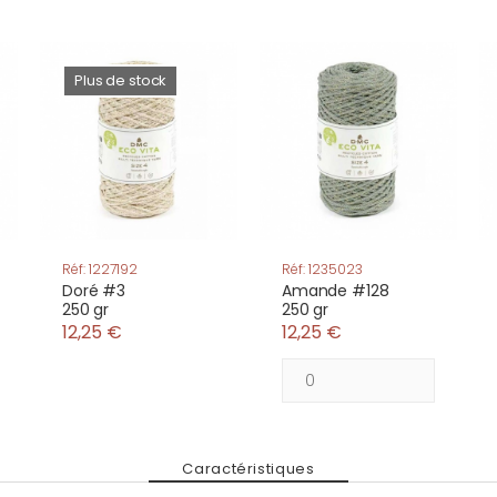
Plus de stock
Réf: 1227192
Réf: 1235023
Doré #3
Amande #128
250 gr
250 gr
12,25 €
12,25 €
Caractéristiques