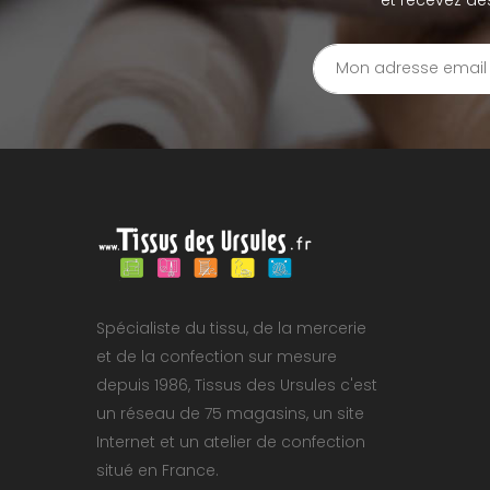
Spécialiste du tissu, de la mercerie
et de la confection sur mesure
depuis 1986, Tissus des Ursules c'est
un réseau de 75 magasins, un site
Internet et un atelier de confection
situé en France.