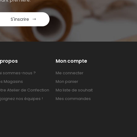
S'inscrire
 propos
Mon compte
i sommes-nous ?
Me connecter
s Magasins
Mon panier
tre Atelier de Confection
Ma liste de souhait
joignez nos équipes !
Mes commandes