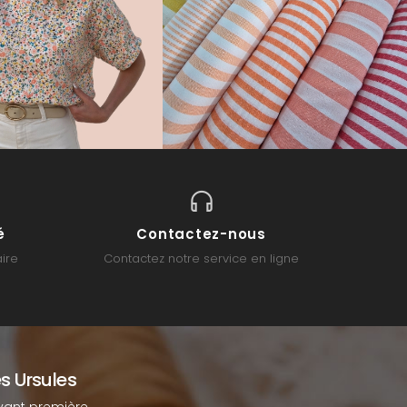
é
Contactez-nous
ire
Contactez notre service en ligne
s Ursules
ant première.