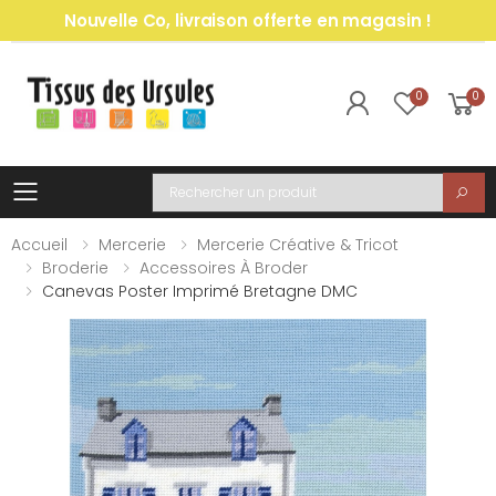
Nouvelle Co, livraison offerte en magasin !
0
0
Toggle mobile menu
Recherche
Accueil
Mercerie
Mercerie Créative & Tricot
Broderie
Accessoires À Broder
Canevas Poster Imprimé Bretagne DMC