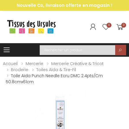
Nouvelle Co, livraison offerte en magasin !
0
0
Toggle mobile menu
Recherche
Accueil
Mercerie
Mercerie Créative & Tricot
Broderie
Toiles Aïda & Tire-Fil
Toile Aida Punch Needle Ecru DMC 2.4pts/cm
50.8cmx61cm