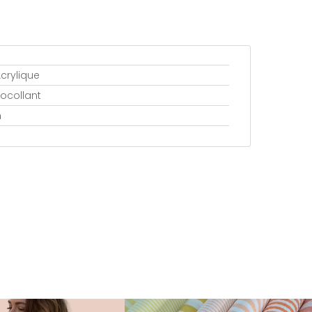
crylique
ocollant
m