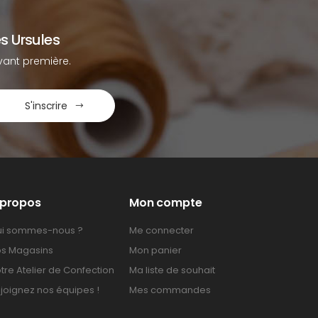
s Ursules
ant première.
S'inscrire
 propos
Mon compte
i sommes-nous ?
Me connecter
s Magasins
Mon panier
tre Atelier de Confection
Ma liste de souhait
joignez nos équipes !
Mes commandes