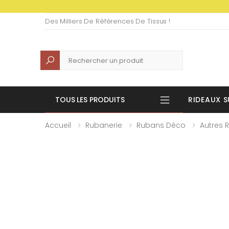
Des Milliers De Références De Tissus !
Recherche
TOUS LES PRODUITS
RIDEAUX S
Accueil
Rubanerie
Rubans Déco
Autres 