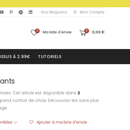
Mon Compte
Nos Magasins
0
0
Ma liste d'envie
0,00 €
ISSUS À 2.99€
TUTORIELS
lants
nvies. Cet article est disponible dans
2
rand confort de choix. Découvrez-les sans plus
age.
onibles
Ajouter à ma liste d'envie