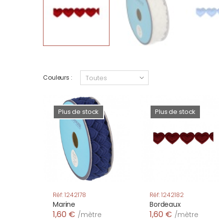
Couleurs :
Plus de stock
Plus de stock
Réf: 1242178
Réf: 1242182
Marine
Bordeaux
1,60 €
1,60 €
/mètre
/mètre