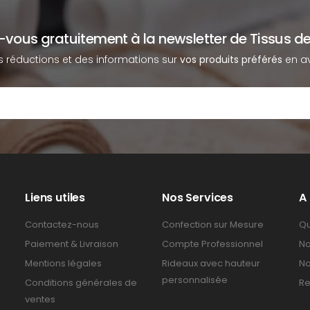
z-vous gratuitement à la newsletter de Tissus de
s réductions et des informations sur
vos produits préférés
en av
Liens utiles
Nos Services
A
Contactez-nous
Confection sur Mesure
Qu
Paiement & Livraison
Compte Professionnel
No
Mentions légales
Rideaux avec hauteur
No
personnalisée
Conditions générales de
Re
ventes