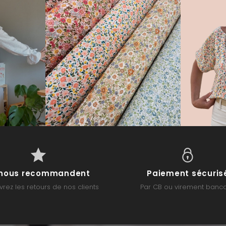
s nous recommandent
Paiement sécuris
rez les retours de nos clients
Par CB ou virement banca