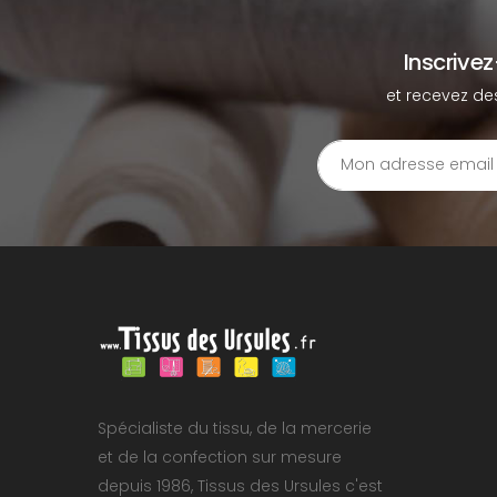
Inscrive
et recevez de
Spécialiste du tissu, de la mercerie
et de la confection sur mesure
depuis 1986, Tissus des Ursules c'est